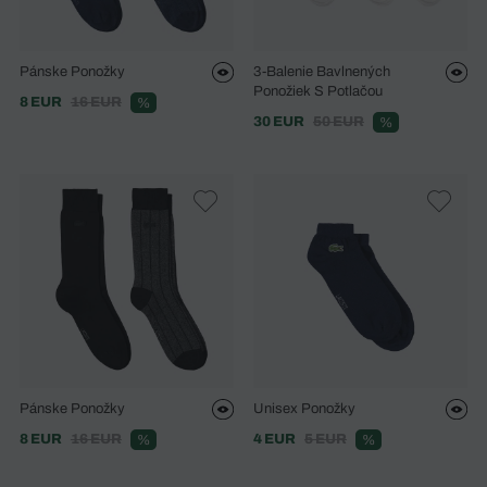
Pánske Ponožky
3-Balenie Bavlnených
Ponožiek S Potlačou
8 EUR
16 EUR
%
30 EUR
50 EUR
%
Pánske Ponožky
Unisex Ponožky
8 EUR
16 EUR
4 EUR
5 EUR
%
%