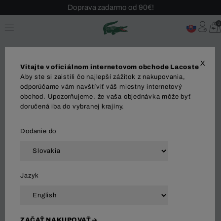
Doprava zadarmo od 90€!
Sezónny výpredaj až -40 %!
0
Bezplatné vrátenie!
X
Vitajte v oficiálnom internetovom obchode Lacoste
Aby ste si zaistili čo najlepší zážitok z nakupovania,
Ponožky
odporúčame vám navštíviť váš miestny internetový
obchod. Upozorňujeme, že vaša objednávka môže byť
doručená iba do vybranej krajiny.
DOPLNKY
Šperky
Tašky
Peňaženky
Pono
Dodanie do
Zoradiť a filtrovať
Jazyk
78 Výsledok
ZAČAŤ NAKUPOVAŤ