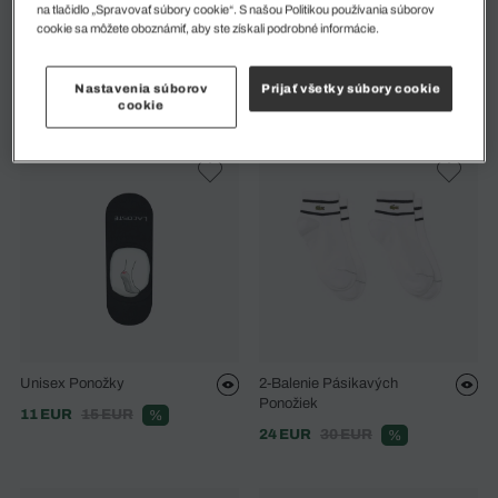
na tlačidlo „Spravovať súbory cookie“. S našou Politikou používania súborov
cookie sa môžete oboznámiť, aby ste získali podrobné informácie.
Unisex Ponožky
Unisex Ponožky
Nastavenia súborov
Prijať všetky súbory cookie
6 EUR
8 EUR
11 EUR
15 EUR
%
%
cookie
Unisex Ponožky
2-Balenie Pásikavých
Ponožiek
11 EUR
15 EUR
%
24 EUR
30 EUR
%