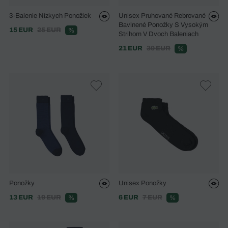
3-Balenie Nízkych Ponožiek
Unisex Pruhované Rebrované
Bavlnené Ponožky S Vysokým
15 EUR
25 EUR
%
Strihom V Dvoch Baleniach
21 EUR
30 EUR
%
Ponožky
Unisex Ponožky
13 EUR
19 EUR
6 EUR
7 EUR
%
%