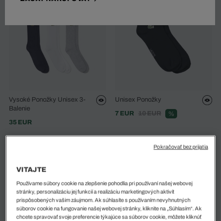
Vysoké Ponožky Unisex 3-
Unisex Ponožky
Balenie
7 EUR
10 EUR
%
35 EUR
Pokračovať bez prijatia
VITAJTE
Používame súbory cookie na zlepšenie pohodlia pri používaní našej webovej
stránky, personalizáciu jej funkcií a realizáciu marketingových aktivít
prispôsobených vašim záujmom. Ak súhlasíte s používaním nevyhnutných
súborov cookie na fungovanie našej webovej stránky, kliknite na „Súhlasím“. Ak
chcete spravovať svoje preferencie týkajúce sa súborov cookie, môžete kliknúť