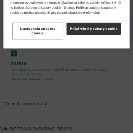
chcete spravovať svoje preferencie týkajúce sa súborov cookie, môžete kliknúť
na tlačidlo „Spravovať súbory cookie“. S našou Politikou používania súborov
cookie sa môžete oboznámiť, aby ste získali podrobné informácie.
Nastavenia súborov
Prijať všetky súbory cookie
cookie
%
28 EUR
Najnižšia cena za posledných 30 dní pred posledným znížením
ceny: 28 EUR
(0%)
Bežná cena:
58 EUR
(-52%)
Vyberte svoju veľkosť
DOPRAVA ZADARMO OD 90€