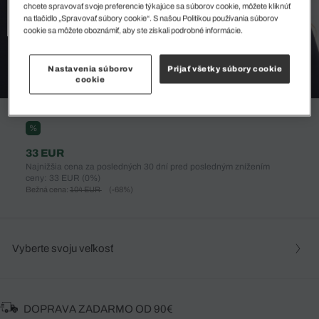
chcete spravovať svoje preferencie týkajúce sa súborov cookie, môžete kliknúť
na tlačidlo „Spravovať súbory cookie“. S našou Politikou používania súborov
cookie sa môžete oboznámiť, aby ste získali podrobné informácie.
Nastavenia súborov
Prijať všetky súbory cookie
cookie
%
33 EUR
Najnižšia cena za posledných 30 dní pred posledným znížením
ceny: 33 EUR
(0%)
Bežná cena:
104 EUR
(-68%)
Vyberte svoju veľkosť
DOPRAVA ZADARMO OD 90€