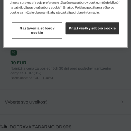
chcete spravovať svoje preferencie týkajúce sa súborov cookie, môžete kliknúť
na tlačidlo „Spravovať súbory cookie“. S našou Politikou používania súborov
cookie sa môžete oboznámiť, aby ste získali podrobné informácie.
Nastavenia súborov
Prijať všetky súbory cookie
cookie
%
39 EUR
Najnižšia cena za posledných 30 dní pred posledným znížením
ceny: 39 EUR
(0%)
Bežná cena:
65 EUR
(-40%)
Vyberte svoju veľkosť
DOPRAVA ZADARMO OD 90€