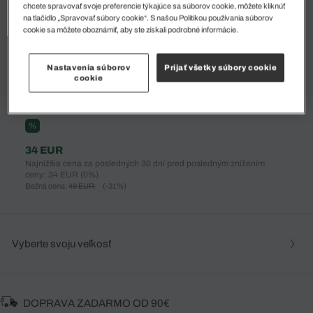
chcete spravovať svoje preferencie týkajúce sa súborov cookie, môžete kliknúť
na tlačidlo „Spravovať súbory cookie“. S našou Politikou používania súborov
cookie sa môžete oboznámiť, aby ste získali podrobné informácie.
Nastavenia súborov
Prijať všetky súbory cookie
cookie
%
34 EUR
Najnižšia cena za posledných 30 dní pred posledným znížením
ceny: 34 EUR
(0%)
Bežná cena:
49 EUR
(-31%)
Vyberte svoju veľkosť
DOPRAVA ZADARMO OD 90€