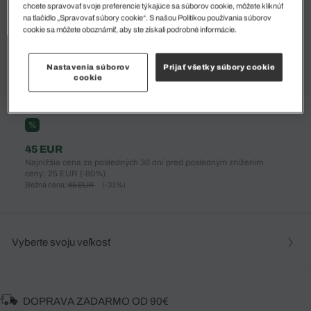
chcete spravovať svoje preferencie týkajúce sa súborov cookie, môžete kliknúť
na tlačidlo „Spravovať súbory cookie“. S našou Politikou používania súborov
cookie sa môžete oboznámiť, aby ste získali podrobné informácie.
Nastavenia súborov
Prijať všetky súbory cookie
cookie
%
45 EUR
Najnižšia cena za posledných 30 dní pred posledným znížením
ceny: 25 EUR
(-80%)
Bežná cena:
65 EUR
(-31%)
Vyberte svoju veľkosť
DOPRAVA ZADARMO OD 90€