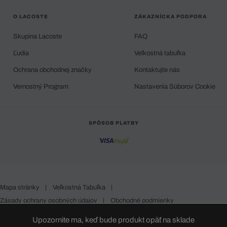
O LACOSTE
ZÁKAZNÍCKA PODPORA
Skupina Lacoste
FAQ
Ľudia
Veľkostná tabuľka
Ochrana obchodnej značky
Kontaktujte nás
Vernostný Program
Nastavenia Súborov Cookie
SPÔSOB PLATBY
Mapa stránky
|
Veľkostná Tabuľka
|
Zásady ochrany osobných údajov
|
Obchodné podmienky
Slovakia
Upozornite ma, keď bude produkt opäť na sklade