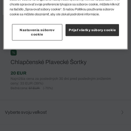
chcete spravovať svoje preferencie týkajúce sa súborov cookie, môžete kliknúť
na tlačidlo „Spravovať súbory cookie“. S našou Politikou používania súborov
cookie sa môžete oboznámiť, aby ste získali podrobné informácie.
Nastavenia súborov
Prijať všetky súbory cookie
cookie
%
Chlapčenské Plavecké Šortky
20 EUR
Najnižšia cena za posledných 30 dní pred posledným znížením
ceny: 33 EUR
(39%)
Bežná cena:
67 EUR
(-70%)
Vyberte svoju veľkosť