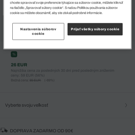
chcete spravovať svoje preferencie týkajúce sa súborov cookie, môžete kliknúť
na tlačidlo „Spravovať súbory cookie“. S našou Politikou používania súborov
cookie sa môžete oboznámiť, aby ste získali podrobné informácie.
Nastavenia súborov
Prijať všetky súbory cookie
cookie
%
26 EUR
Najnižšia cena za posledných 30 dní pred posledným znížením
ceny: 59 EUR
(56%)
Bežná cena:
85 EUR
(-69%)
Vyberte svoju veľkosť
DOPRAVA ZADARMO OD 90€