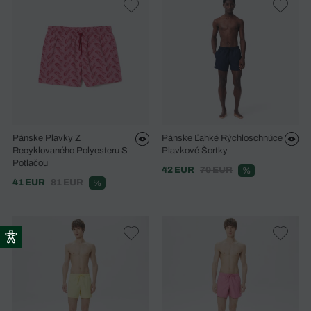
Pánske Plavky Z
Pánske Ľahké Rýchloschnúce
Recyklovaného Polyesteru S
Plavkové Šortky
Potlačou
42 EUR
70 EUR
%
41 EUR
81 EUR
%