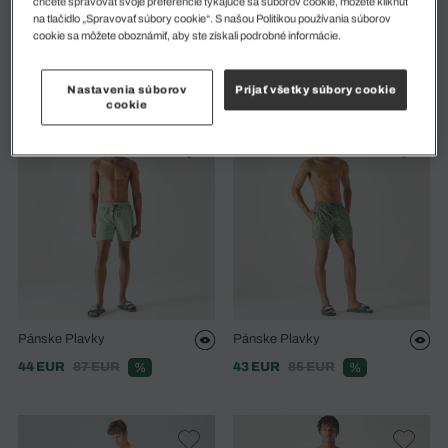
chcete spravovať svoje preferencie týkajúce sa súborov cookie, môžete kliknúť
na tlačidlo „Spravovať súbory cookie“. S našou Politikou používania súborov
Pánske Ľahké Rýchloschnúce
Pánske Plavky
cookie sa môžete oboznámiť, aby ste získali podrobné informácie.
Plavkové Šortky
33 EUR
65 EUR
%
40 EUR
80 EUR
%
Nastavenia súborov
Prijať všetky súbory cookie
cookie
Pánske Plavky
Pánske Plavky
44 EUR
87 EUR
43 EUR
85 EUR
%
%