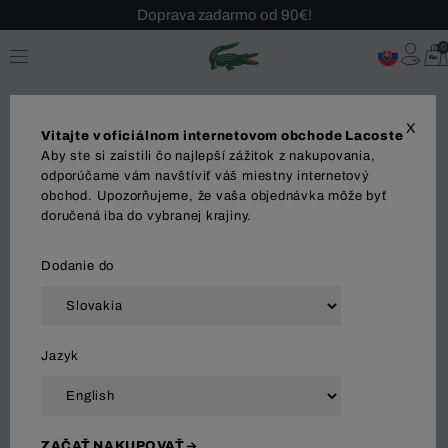
Sezónny výpredaj až -40 %!
Bezplatné vrátenie!
0
X
Vitajte v oficiálnom internetovom obchode Lacoste
Aby ste si zaistili čo najlepší zážitok z nakupovania,
odporúčame vám navštíviť váš miestny internetový
obchod. Upozorňujeme, že vaša objednávka môže byť
MUŽI
doručená iba do vybranej krajiny.
Dodanie do
Zoradiť a filtrovať
Jazyk
74 Výsledok
ZAČAŤ NAKUPOVAŤ