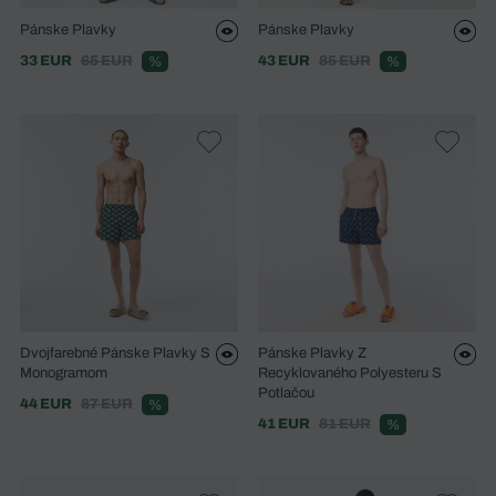
Pánske Plavky
Pánske Plavky
33 EUR
65 EUR
43 EUR
85 EUR
%
%
Dvojfarebné Pánske Plavky S
Pánske Plavky Z
Monogramom
Recyklovaného Polyesteru S
Potlačou
44 EUR
87 EUR
%
41 EUR
81 EUR
%