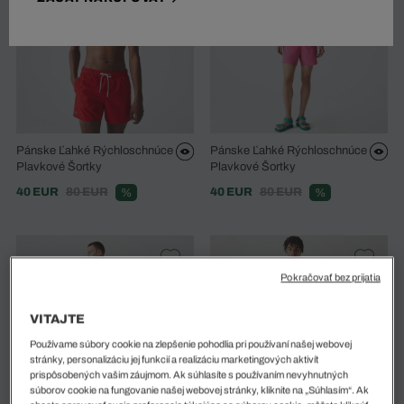
Pánske Ľahké Rýchloschnúce
Pánske Ľahké Rýchloschnúce
Plavkové Šortky
Plavkové Šortky
40 EUR
80 EUR
40 EUR
80 EUR
%
%
Pokračovať bez prijatia
VITAJTE
Používame súbory cookie na zlepšenie pohodlia pri používaní našej webovej
stránky, personalizáciu jej funkcií a realizáciu marketingových aktivít
prispôsobených vašim záujmom. Ak súhlasíte s používaním nevyhnutných
súborov cookie na fungovanie našej webovej stránky, kliknite na „Súhlasím“. Ak