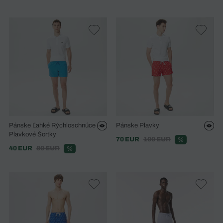
Pánske Ľahké Rýchloschnúce
Pánske Plavky
Plavkové Šortky
70 EUR
100 EUR
%
40 EUR
80 EUR
%