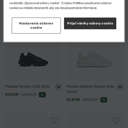
Pánske Tenisky Elite Active
Pánske Tenisky Court Pro
na tlačidlo „Spravovať súbory cookie“. S našou Politikou používania súborov
cookie sa môžete oboznámiť, aby ste získali podrobné informácie.
124 EUR
155 EUR
84 EUR
105 EUR
%
%
Nastavenia súborov
Prijať všetky súbory cookie
cookie
Pánske Tenisky L003 2K24
Pánske Kožené Tenisky Elite
Active
93 EUR
155 EUR
%
93 EUR
155 EUR
%