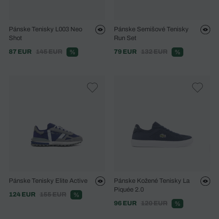
Pánske Tenisky L003 Neo
Pánske Semišové Tenisky
Shot
Run Set
87 EUR
145 EUR
79 EUR
132 EUR
%
%
Pánske Tenisky Elite Active
Pánske Kožené Tenisky La
Piquée 2.0
124 EUR
155 EUR
%
96 EUR
120 EUR
%