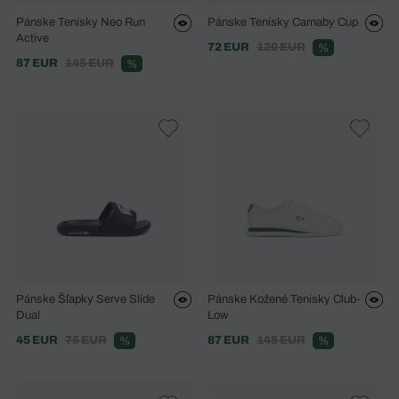
Pánske Tenisky Neo Run
Pánske Tenisky Carnaby Cup
Active
72 EUR
120 EUR
%
87 EUR
145 EUR
%
Pánske Šľapky Serve Slide
Pánske Kožené Tenisky Club-
Dual
Low
45 EUR
75 EUR
87 EUR
145 EUR
%
%