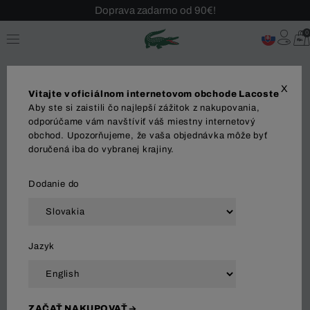
Sezónny výpredaj až -40 %!
0
Bezplatné vrátenie!
X
Vitajte v oficiálnom internetovom obchode Lacoste
Aby ste si zaistili čo najlepší zážitok z nakupovania,
odporúčame vám navštíviť váš miestny internetový
obchod. Upozorňujeme, že vaša objednávka môže byť
MUŽI
OBUV
ŽENY
doručená iba do vybranej krajiny.
Dodanie do
Zoradiť a filtrovať
Jazyk
70 Výsledok
ZAČAŤ NAKUPOVAŤ