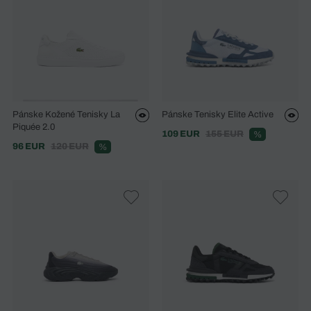
Pánske Kožené Tenisky La
Pánske Tenisky Elite Active
Piquée 2.0
109 EUR
155 EUR
%
96 EUR
120 EUR
%