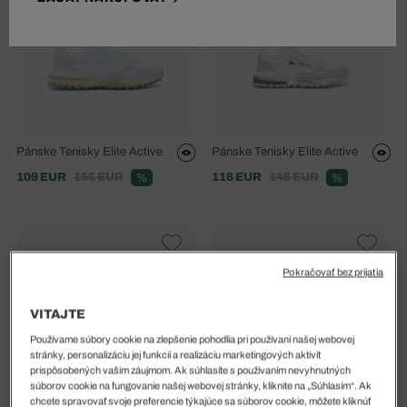
Pánske Tenisky Elite Active
Pánske Tenisky Elite Active
109 EUR
155 EUR
116 EUR
145 EUR
%
%
Pokračovať bez prijatia
VITAJTE
Používame súbory cookie na zlepšenie pohodlia pri používaní našej webovej
stránky, personalizáciu jej funkcií a realizáciu marketingových aktivít
prispôsobených vašim záujmom. Ak súhlasíte s používaním nevyhnutných
súborov cookie na fungovanie našej webovej stránky, kliknite na „Súhlasím“. Ak
chcete spravovať svoje preferencie týkajúce sa súborov cookie, môžete kliknúť