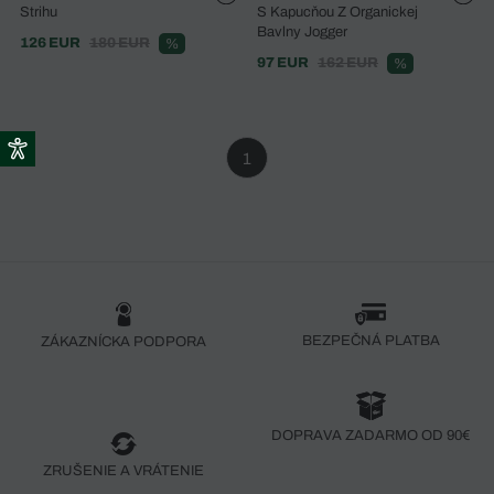
Strihu
S Kapucňou Z Organickej
Bavlny Jogger
126 EUR
180 EUR
%
97 EUR
162 EUR
%
1
BEZPEČNÁ PLATBA
ZÁKAZNÍCKA PODPORA
DOPRAVA ZADARMO OD 90€
ZRUŠENIE A VRÁTENIE