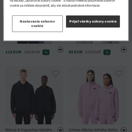
na tlačidlo „Spravovať súbory cookie“. S našou Politikou používania súborov
cookie sa môžete oboznámiť, aby ste získali podrobné informácie.
Nastavenia súborov
Prijať všetky súbory cookie
cookie
112 EUR
160 EUR
85 EUR
170 EUR
%
%
Mikina S Kapucňou Voľného
Unisex Mikina Voľného Strihu