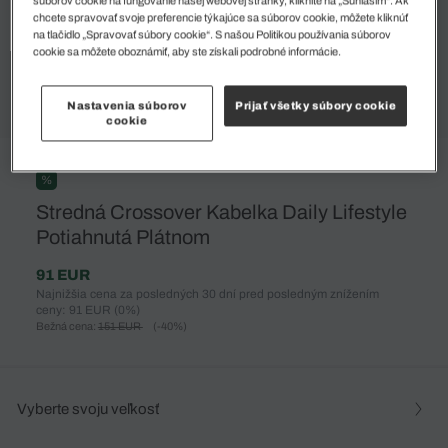
súborov cookie na fungovanie našej webovej stránky, kliknite na „Súhlasím“. Ak
chcete spravovať svoje preferencie týkajúce sa súborov cookie, môžete kliknúť
na tlačidlo „Spravovať súbory cookie“. S našou Politikou používania súborov
cookie sa môžete oboznámiť, aby ste získali podrobné informácie.
Nastavenia súborov
Prijať všetky súbory cookie
cookie
%
Stredná Crossover Kabelka Daily Lifestyle
Potiahnutá Plátnom
91 EUR
Najnižšia cena za posledných 30 dní pred posledným znížením
ceny: 91 EUR
(0%)
Bežná cena:
151 EUR
(-40%)
Vyberte svoju veľkosť