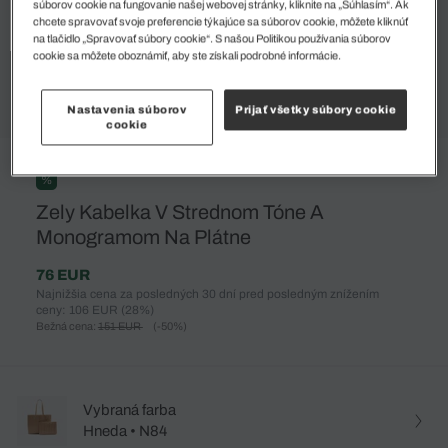
súborov cookie na fungovanie našej webovej stránky, kliknite na „Súhlasím“. Ak
chcete spravovať svoje preferencie týkajúce sa súborov cookie, môžete kliknúť
na tlačidlo „Spravovať súbory cookie“. S našou Politikou používania súborov
cookie sa môžete oboznámiť, aby ste získali podrobné informácie.
Nastavenia súborov
Prijať všetky súbory cookie
cookie
%
Zely Kabelka V Strednom Tóne A
Monogramom Na Plátne
76 EUR
Najnižšia cena za posledných 30 dní pred posledným znížením
ceny: 106 EUR
(28%)
Bežná cena:
151 EUR
(-50%)
Vybraná farba
Hneda • N84