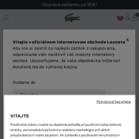
Doprava zadarmo od 90€!
Sezónny výpredaj až -40 %!
0
Bezplatné vrátenie!
X
Vitajte v oficiálnom internetovom obchode Lacoste
Aby ste si zaistili čo najlepší zážitok z nakupovania,
odporúčame vám navštíviť váš miestny internetový
obchod. Upozorňujeme, že vaša objednávka môže byť
doručená iba do vybranej krajiny.
Dodanie do
Pokračovať bez prijatia
Jazyk
VITAJTE
Používame súbory cookie na zlepšenie pohodlia pri používaní našej webovej
stránky, personalizáciu jej funkcií a realizáciu marketingových aktivít
prispôsobených vašim záujmom. Ak súhlasíte s používaním nevyhnutných
ZAČAŤ NAKUPOVAŤ