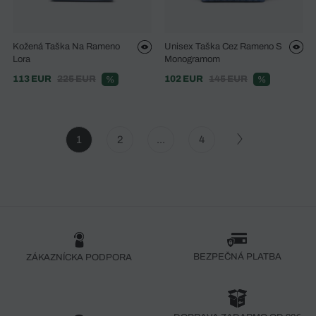
Kožená Taška Na Rameno
Unisex Taška Cez Rameno S
Lora
Monogramom
113 EUR
225 EUR
102 EUR
145 EUR
%
%
1
2
...
4
BEZPEČNÁ PLATBA
ZÁKAZNÍCKA PODPORA