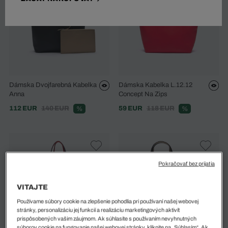
Dámska Dvojfarebná Kabelka
Dámska Kabelka L.12.12
Anna
Concept Na Zips
112 EUR
140 EUR
59 EUR
118 EUR
%
%
Pokračovať bez prijatia
VITAJTE
Používame súbory cookie na zlepšenie pohodlia pri používaní našej webovej
stránky, personalizáciu jej funkcií a realizáciu marketingových aktivít
prispôsobených vašim záujmom. Ak súhlasíte s používaním nevyhnutných
súborov cookie na fungovanie našej webovej stránky, kliknite na „Súhlasím“. Ak