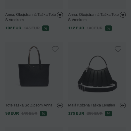
Anna, Obojstranná Taška Tote
Anna, Obojstranná Taška Tote
S Vreckom
S Vreckom
102 EUR
145 EUR
112 EUR
140 EUR
%
%
Tote Taška So Zipsom Anna
Malá Kožená Taška Lenglen
98 EUR
140 EUR
175 EUR
250 EUR
%
%