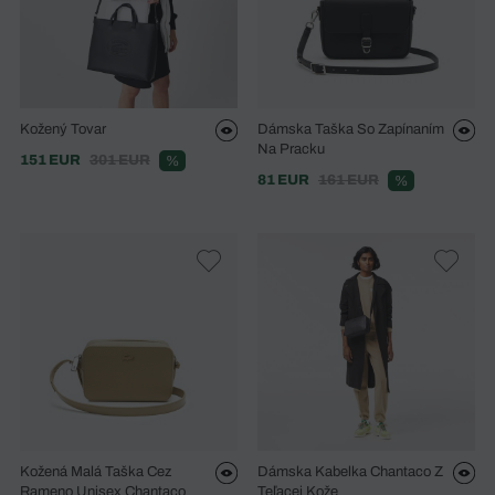
Kožený Tovar
Dámska Taška So Zapínaním
Na Pracku
151 EUR
301 EUR
%
81 EUR
161 EUR
%
Kožená Malá Taška Cez
Dámska Kabelka Chantaco Z
Rameno Unisex Chantaco
Teľacej Kože