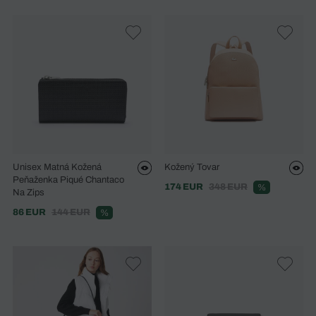
Unisex Matná Kožená
Kožený Tovar
Peňaženka Piqué Chantaco
174 EUR
348 EUR
%
Na Zips
86 EUR
144 EUR
%