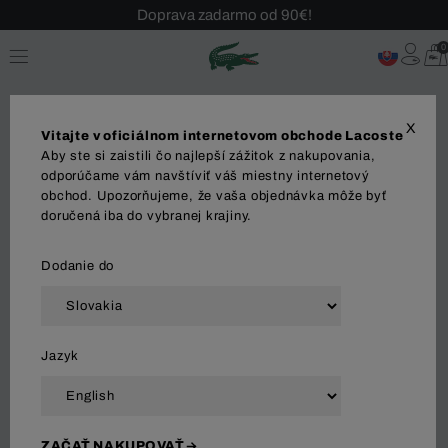
Doprava zadarmo od 90€!
Sezónny výpredaj až -40 %!
0
Bezplatné vrátenie!
X
Vitajte v oficiálnom internetovom obchode Lacoste
Aby ste si zaistili čo najlepší zážitok z nakupovania,
odporúčame vám navštíviť váš miestny internetový
obchod. Upozorňujeme, že vaša objednávka môže byť
OBLEČENIE
OBUV
DOPLNKY
Šperky
Ta
doručená iba do vybranej krajiny.
Dodanie do
Zoradiť a filtrovať
Jazyk
94 Výsledok
ZAČAŤ NAKUPOVAŤ