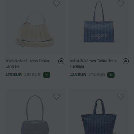
Malá Kožená Hobo Taška
Veľká Žakárová Taška Tote
Lenglen
Heritage
175 EUR
250 EUR
123 EUR
175 EUR
%
%