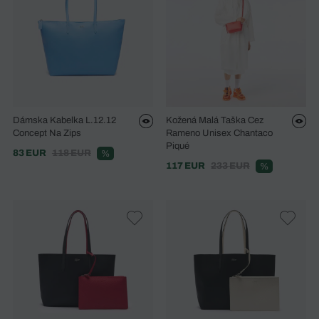
Dámska Kabelka L.12.12
Kožená Malá Taška Cez
Concept Na Zips
Rameno Unisex Chantaco
Piqué
83 EUR
118 EUR
%
117 EUR
233 EUR
%