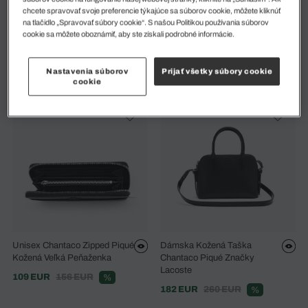
chcete spravovať svoje preferencie týkajúce sa súborov cookie, môžete kliknúť
Dámska Dvojfarebná Kabelka
Dámska Plátenná Kabelka
na tlačidlo „Spravovať súbory cookie“. S našou Politikou používania súborov
Anna
Anna S Obojstrannou
cookie sa môžete oboznámiť, aby ste získali podrobné informácie.
Povrchovou Úpravou
112 EUR
140 EUR
%
96 EUR
137 EUR
%
Nastavenia súborov
Prijať všetky súbory cookie
cookie
Unisex Chantaco Zipped Piqué
Dámska Kožená Taška
Kožená Veľká Peňaženka
Chantaco Piqué Značky
Lacoste
109 EUR
156 EUR
%
182 EUR
260 EUR
%