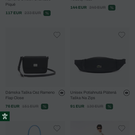
Piqué
144 EUR
240 EUR
%
117 EUR
233 EUR
%
Dámska Taška Cez Rameno
Unisex Potiahnutá Plátená
Flap Close
Taška Na Zips
76 EUR
151 EUR
91 EUR
130 EUR
%
%