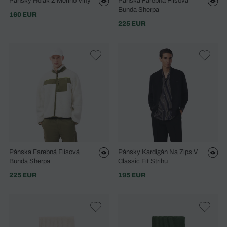
Pánsky Rolák Z Merino Vlny
Pánska Farebná Flísová
Bunda Sherpa
160 EUR
225 EUR
Pánska Farebná Flísová
Pánsky Kardigán Na Zips V
Bunda Sherpa
Classic Fit Strihu
225 EUR
195 EUR