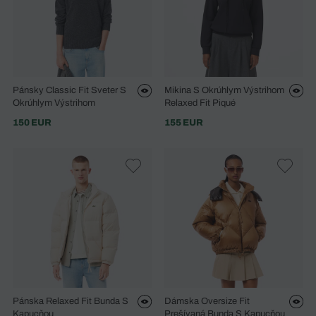
Pánsky Classic Fit Sveter S
Mikina S Okrúhlym Výstrihom
Okrúhlym Výstrihom
Relaxed Fit Piqué
150 EUR
155 EUR
Pánska Relaxed Fit Bunda S
Dámska Oversize Fit
Kapucňou
Prešívaná Bunda S Kapucňou