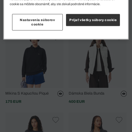
Pánska Saká S Vysokým
Pánska Čierna Bunda
cookie sa môžete oboznámiť, aby ste získali podrobné informácie.
Golierom V Tmavomodrej
355 EUR
Farbe
500 EUR
Nastavenia súborov
Prijať všetky súbory cookie
cookie
Mikina S Kapucňou Piqué
Dámska Biela Bunda
175 EUR
400 EUR