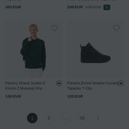
365 EUR
298 EUR
425 EUR
%
Pánsky Vlnený Sveter S
Pánske Zimné Stredne Vysoké
Krkom Z Mykanej Vlny
Topánky T-Clip
150 EUR
155 EUR
1
2
...
36