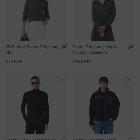
3D Pletený Sveter Z Mykanej
Sveter Z Mykanej Vlny S
Vlny
Vysokým Golierom
175 EUR
195 EUR