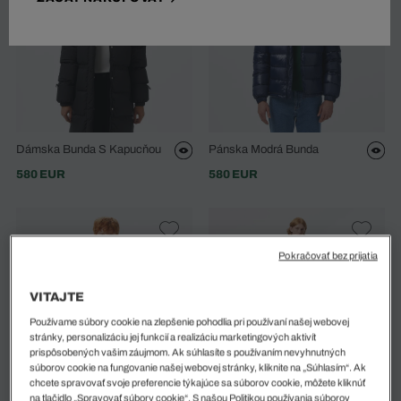
Dámska Bunda S Kapucňou
Pánska Modrá Bunda
580 EUR
580 EUR
Pokračovať bez prijatia
VITAJTE
Používame súbory cookie na zlepšenie pohodlia pri používaní našej webovej
stránky, personalizáciu jej funkcií a realizáciu marketingových aktivít
prispôsobených vašim záujmom. Ak súhlasíte s používaním nevyhnutných
súborov cookie na fungovanie našej webovej stránky, kliknite na „Súhlasím“. Ak
chcete spravovať svoje preferencie týkajúce sa súborov cookie, môžete kliknúť
na tlačidlo „Spravovať súbory cookie“. S našou Politikou používania súborov