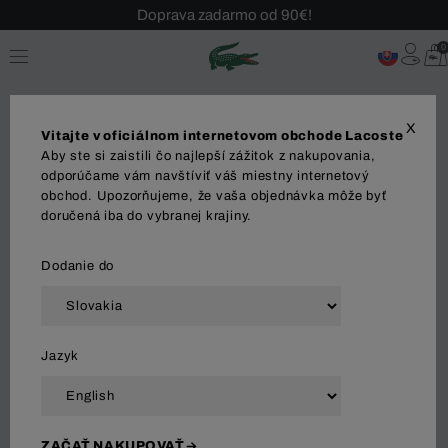
Doprava zadarmo od 90€!
Sezónny výpredaj až -40 %!
0
Bezplatné vrátenie!
X
Vitajte v oficiálnom internetovom obchode Lacoste
Aby ste si zaistili čo najlepší zážitok z nakupovania,
odporúčame vám navštíviť váš miestny internetový
obchod. Upozorňujeme, že vaša objednávka môže byť
MUŽI
ŽENY
doručená iba do vybranej krajiny.
Dodanie do
Zoradiť a filtrovať
Jazyk
864 Výsledok
ZAČAŤ NAKUPOVAŤ