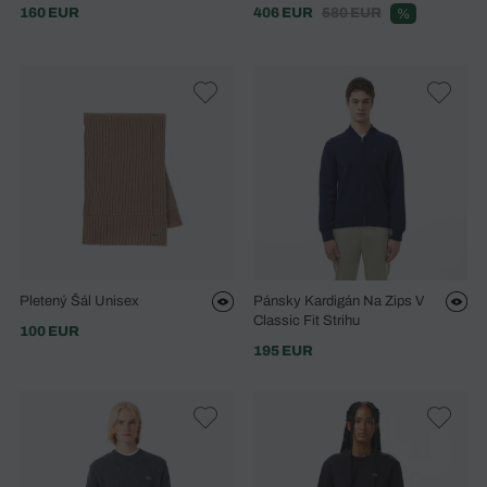
160 EUR
406 EUR
580 EUR
%
Pletený Šál Unisex
Pánsky Kardigán Na Zips V
Classic Fit Strihu
100 EUR
195 EUR