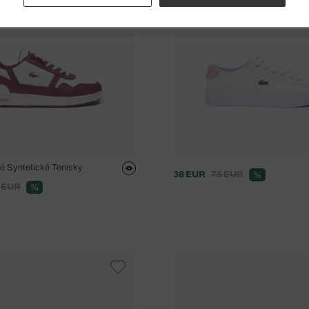
ké Syntetické Tenisky
38 EUR
75 EUR
%
 EUR
%