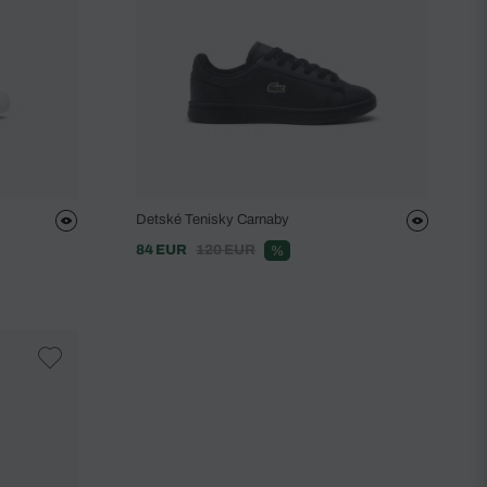
Detské Tenisky Carnaby
84 EUR
120 EUR
%