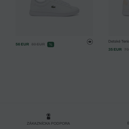
Detské Teni
56 EUR
80 EUR
%
35 EUR
70
ZÁKAZNÍCKA PODPORA