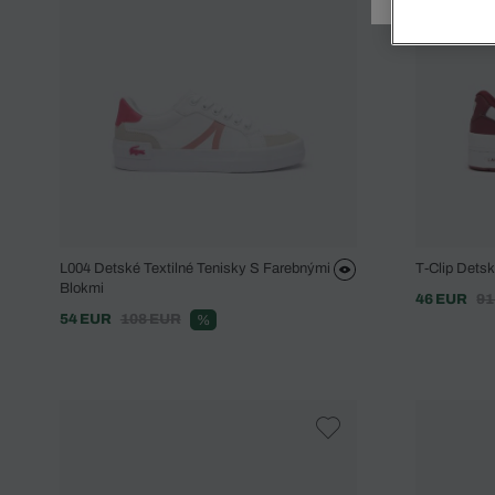
Doplnky
Spodná bielizeň
Plavky
Sukne
Plavky
Special Offer
Spodná Bielizeň
Šortky
Special Offer
Športové oblečenie
Nohavice
Special Offer
Plavky
Special Offer
L004 Detské Textilné Tenisky S Farebnými
T-Clip Dets
Blokmi
46 EUR
91
54 EUR
108 EUR
%