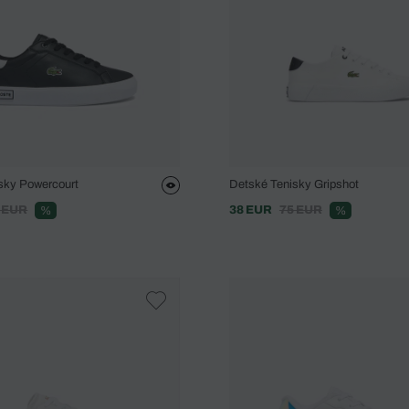
sky Powercourt
Detské Tenisky Gripshot
 EUR
38 EUR
75 EUR
%
%