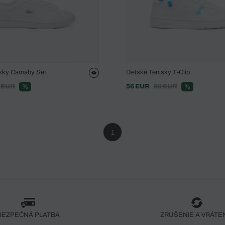
sky Carnaby Set
Detské Tenisky T-Clip
 EUR
56 EUR
80 EUR
%
%
1
BEZPEČNÁ PLATBA
ZRUŠENIE A VRÁTE