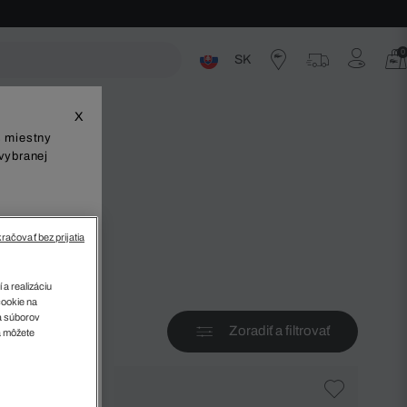
0
SK
ste
X
š miestny
vybranej
račovať bez prijatia
v
 a realizáciu
cookie na
sa súborov
Zoradiť a filtrovať
a môžete