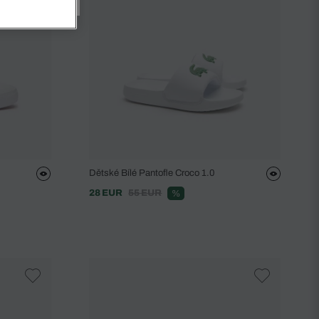
Dětské Bílé Pantofle Croco 1.0
28 EUR
55 EUR
%