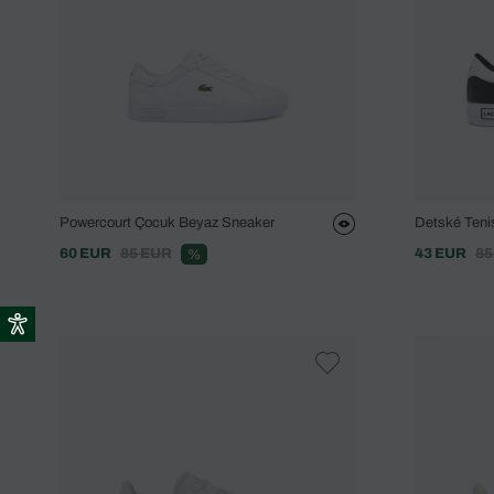
Powercourt Çocuk Beyaz Sneaker
Detské Teni
60 EUR
85 EUR
43 EUR
85
%