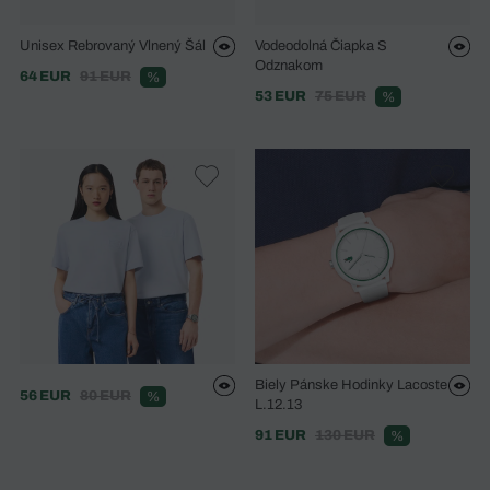
Unisex Rebrovaný Vlnený Šál
Vodeodolná Čiapka S
Odznakom
64 EUR
91 EUR
%
53 EUR
75 EUR
%
Biely Pánske Hodinky Lacoste
56 EUR
80 EUR
%
L.12.13
91 EUR
130 EUR
%