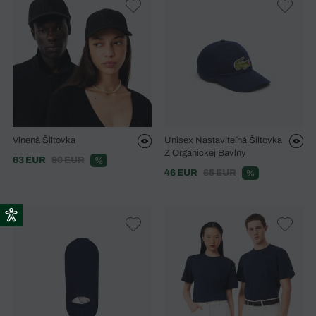
Vlnená Šiltovka
Unisex Nastaviteľná Šiltovka
Z Organickej Bavlny
63 EUR
90 EUR
%
46 EUR
65 EUR
%