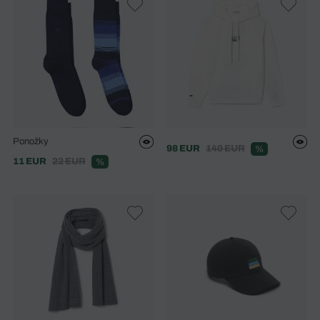
Ponožky
98 EUR
140 EUR
%
11 EUR
22 EUR
%