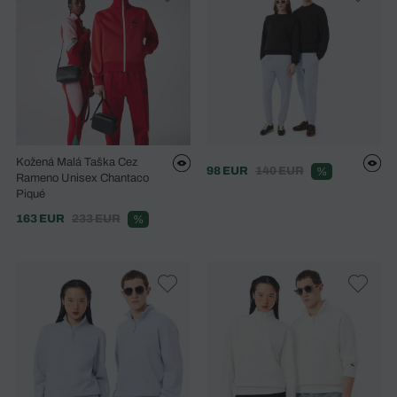
Kožená Malá Taška Cez
98 EUR
140 EUR
%
Rameno Unisex Chantaco
Piqué
163 EUR
233 EUR
%