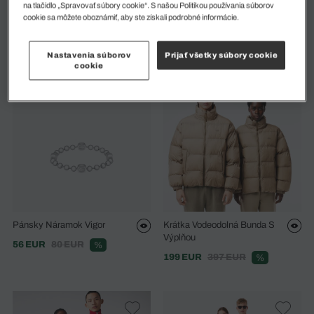
na tlačidlo „Spravovať súbory cookie“. S našou Politikou používania súborov
cookie sa môžete oboznámiť, aby ste získali podrobné informácie.
Pánsky Náramok
98 EUR
140 EUR
%
91 EUR
130 EUR
%
Nastavenia súborov
Prijať všetky súbory cookie
cookie
Pánsky Náramok Vigor
Krátka Vodeodolná Bunda S
Výplňou
56 EUR
80 EUR
%
199 EUR
397 EUR
%