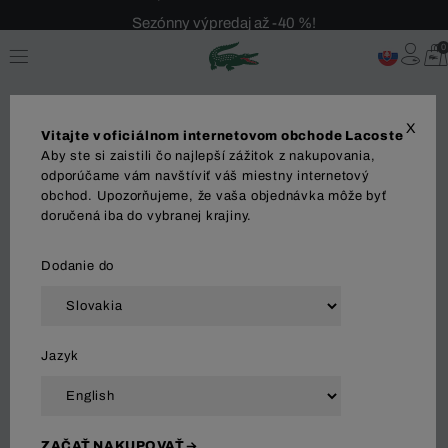
Sezónny výpredaj až -40 %!
Bezplatné vrátenie!
0
X
Vitajte v oficiálnom internetovom obchode Lacoste
Aby ste si zaistili čo najlepší zážitok z nakupovania,
odporúčame vám navštíviť váš miestny internetový
obchod. Upozorňujeme, že vaša objednávka môže byť
MUŽI
OBLEČENIE
OBUV
DOPLNKY
KOŽ
doručená iba do vybranej krajiny.
Dodanie do
Zoradiť a filtrovať
Jazyk
124 Výsledok
ZAČAŤ NAKUPOVAŤ