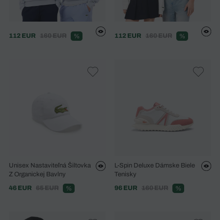
112 EUR
160 EUR
112 EUR
160 EUR
%
%
Unisex Nastaviteľná Šiltovka
L-Spin Deluxe Dámske Biele
Z Organickej Bavlny
Tenisky
46 EUR
65 EUR
96 EUR
160 EUR
%
%