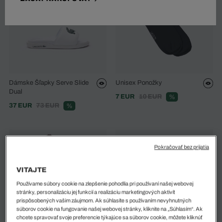
Dámske Šľapky Serve Slide
Unisex Ponožky
Dual
7 EUR
10 EUR
%
37 EUR
73 EUR
%
Pokračovať bez prijatia
VITAJTE
Používame súbory cookie na zlepšenie pohodlia pri používaní našej webovej
stránky, personalizáciu jej funkcií a realizáciu marketingových aktivít
prispôsobených vašim záujmom. Ak súhlasíte s používaním nevyhnutných
súborov cookie na fungovanie našej webovej stránky, kliknite na „Súhlasím“. Ak
chcete spravovať svoje preferencie týkajúce sa súborov cookie, môžete kliknúť