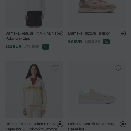
Dámska Regular Fit Mikina Na
Dámske Ružové Tenisky
Polovičný Zips
88 EUR
125 EUR
%
123 EUR
175 EUR
%
Dámska Mikina Relaxed Fit S
Dámske Semišové Tenisky
Kapucňou A Blokovým Vzorom
Baseshot