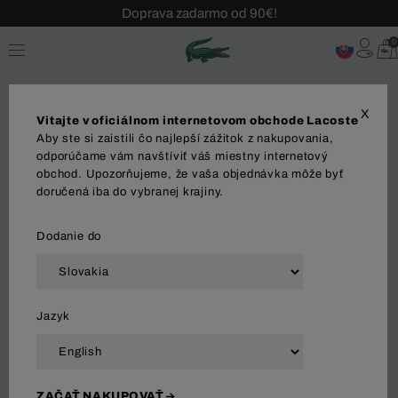
Sezónny výpredaj až -40 %!
Bezplatné vrátenie!
0
X
Vitajte v oficiálnom internetovom obchode Lacoste
Aby ste si zaistili čo najlepší zážitok z nakupovania,
odporúčame vám navštíviť váš miestny internetový
obchod. Upozorňujeme, že vaša objednávka môže byť
MUŽI
ŽENY
OBLEČENIE
OBUV
DOPLNK
doručená iba do vybranej krajiny.
Dodanie do
Zoradiť a filtrovať
Jazyk
911 Výsledok
ZAČAŤ NAKUPOVAŤ