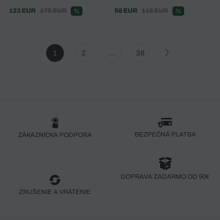
123 EUR
175 EUR
58 EUR
115 EUR
%
%
1
2
...
38
BEZPEČNÁ PLATBA
ZÁKAZNÍCKA PODPORA
DOPRAVA ZADARMO OD 90€
ZRUŠENIE A VRÁTENIE