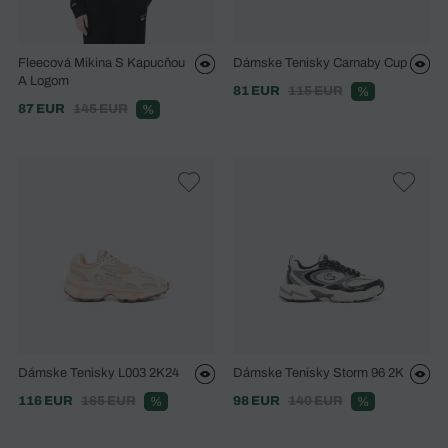
Fleecová Mikina S Kapucňou
Dámske Tenisky Carnaby Cup
A Logom
81 EUR
115 EUR
%
87 EUR
145 EUR
%
Dámske Tenisky L003 2K24
Dámske Tenisky Storm 96 2K
116 EUR
165 EUR
98 EUR
140 EUR
%
%