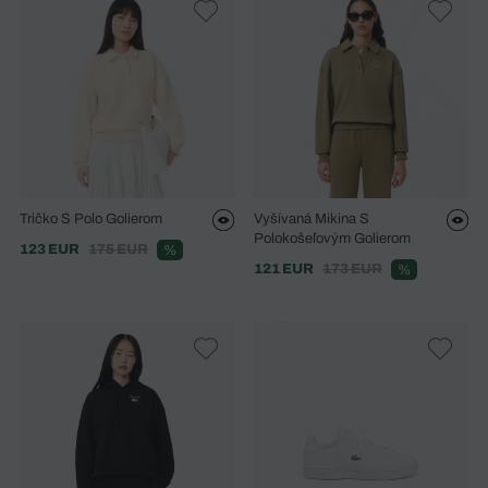
Tričko S Polo Golierom
Vyšívaná Mikina S
Polokošeľovým Golierom
123 EUR
175 EUR
%
121 EUR
173 EUR
%