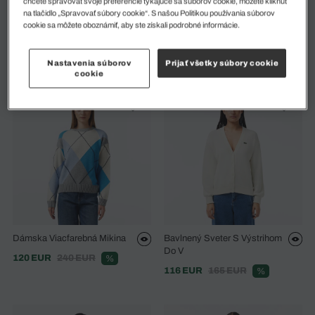
chcete spravovať svoje preferencie týkajúce sa súborov cookie, môžete kliknúť
na tlačidlo „Spravovať súbory cookie“. S našou Politikou používania súborov
cookie sa môžete oboznámiť, aby ste získali podrobné informácie.
Čierna Dámska Zimná Bunda
Dámska Viacfarebná Mikina
318 EUR
635 EUR
120 EUR
240 EUR
%
%
Nastavenia súborov
Prijať všetky súbory cookie
cookie
Dámska Viacfarebná Mikina
Bavlnený Sveter S Výstrihom
Do V
120 EUR
240 EUR
%
116 EUR
165 EUR
%