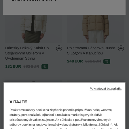
Dámsky Béžový Kabát So
Polstrovaná Páperová Bunda
Stojanovým Golierom V
S Logom A Kapucňou
Uvoľnenom Strihu
246 EUR
351 EUR
%
181 EUR
362 EUR
%
Pokračovať bez prijatia
VITAJTE
Používame súbory cookie na zlepšenie pohodlia pri používaní našej webovej
stránky, personalizáciu jej funkcií a realizáciu marketingových aktivít
prispôsobených vašim záujmom. Ak súhlasíte s používaním nevyhnutných
súborov cookie na fungovanie našej webovej stránky, kliknite na „Súhlasím“. Ak