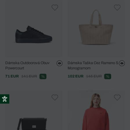
Dámska Outdoorová Obuv
Dámska Taška Cez Rameno S
Powercourt
Monogramom
71 EUR
141 EUR
102 EUR
145 EUR
%
%