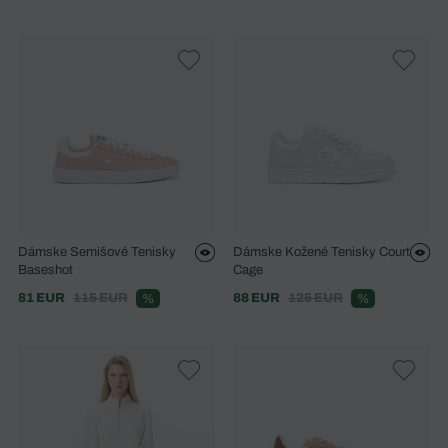
Dámske Semišové Tenisky
Dámske Kožené Tenisky Court
Baseshot
Cage
81 EUR
115 EUR
88 EUR
125 EUR
%
%