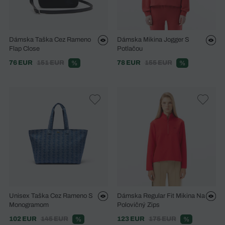
Dámska Taška Cez Rameno
Dámska Mikina Jogger S
Flap Close
Potlačou
76 EUR
151 EUR
78 EUR
155 EUR
%
%
Unisex Taška Cez Rameno S
Dámska Regular Fit Mikina Na
Monogramom
Polovičný Zips
102 EUR
145 EUR
123 EUR
175 EUR
%
%