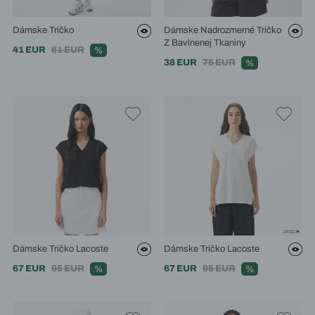
Dámske Tričko
Dámske Nadrozmerné Tričko
Z Bavlnenej Tkaniny
41 EUR
81 EUR
%
38 EUR
75 EUR
%
Dámske Tričko Lacoste
Dámske Tričko Lacoste
67 EUR
95 EUR
67 EUR
95 EUR
%
%