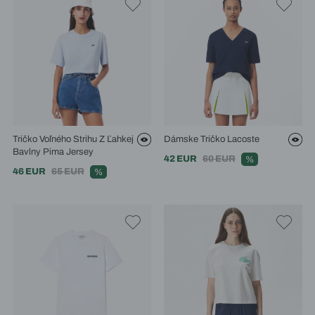
Tričko Voľného Strihu Z Ľahkej
Dámske Tričko Lacoste
Bavlny Pima Jersey
42 EUR
60 EUR
%
46 EUR
65 EUR
%