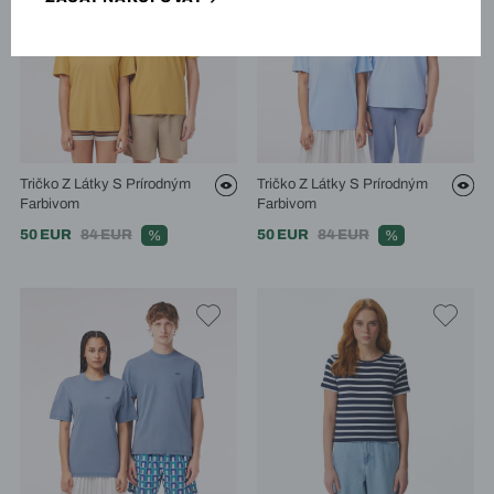
Tričko Z Látky S Prírodným
Tričko Z Látky S Prírodným
Farbivom
Farbivom
50 EUR
84 EUR
50 EUR
84 EUR
%
%