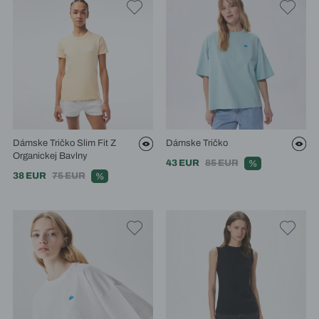
Dámske Tričko Slim Fit Z
Dámske Tričko
Organickej Bavlny
43 EUR
85 EUR
%
38 EUR
75 EUR
%