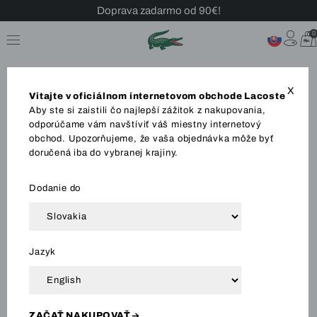
Sezónny výpredaj až -40 %!
0
Bezplatné vrátenie!
X
Vitajte v oficiálnom internetovom obchode Lacoste
Aby ste si zaistili čo najlepší zážitok z nakupovania,
odporúčame vám navštíviť váš miestny internetový
obchod. Upozorňujeme, že vaša objednávka môže byť
OBLEČENIE
Polo Tričká
Šaty
Košele
Suk
doručená iba do vybranej krajiny.
Dodanie do
Zoradiť a filtrovať
Jazyk
107 Výsledok
ZAČAŤ NAKUPOVAŤ