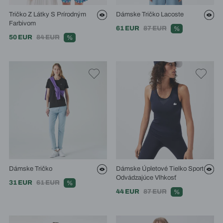
Tričko Z Látky S Prírodným
Dámske Tričko Lacoste
Farbivom
61 EUR
87 EUR
%
50 EUR
84 EUR
%
Dámske Tričko
Dámske Úpletové Tielko Sport
Odvádzajúce Vlhkosť
31 EUR
61 EUR
%
44 EUR
87 EUR
%