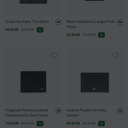
Držiak Na Karty The Blend
Malá Peňaženka Langon Petit
Piqué
46 EUR
65 EUR
%
51 EUR
73 EUR
%
Fitzgerald Pánska Kožená
Kožené Puzdro Na Karty
Peňaženka Na Šesť Kariet
Ossian
70 EUR
88 EUR
60 EUR
85 EUR
%
%