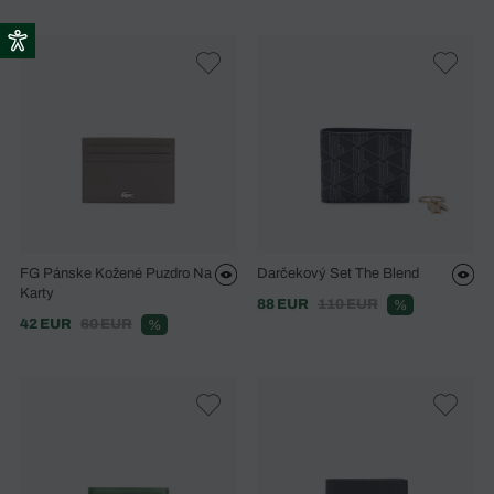
FG Pánske Kožené Puzdro Na
Darčekový Set The Blend
Karty
88 EUR
110 EUR
%
42 EUR
60 EUR
%