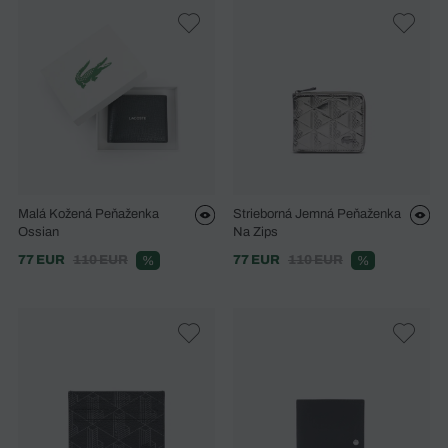
Malá Kožená Peňaženka
Strieborná Jemná Peňaženka
Ossian
Na Zips
77 EUR
110 EUR
77 EUR
110 EUR
%
%