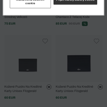
cookie
Klasická Pánska Peňaženka
Pánsky Držiak Na Karty
Strednej Veľkosti
Chantaco Z Teľacej Kože
75 EUR
85 EUR
90 EUR
%
Kožené Puzdro Na Kreditné
Kožené Puzdro Na Kreditné
Karty Unisex Fitzgerald
Karty Unisex Fitzgerald
60 EUR
60 EUR