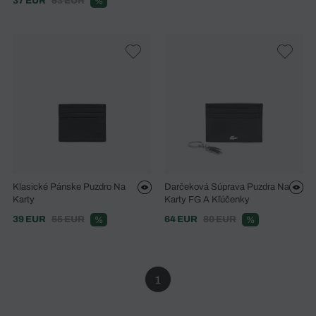
37 EUR
53 EUR
%
Klasické Pánske Puzdro Na
Darčeková Súprava Puzdra Na
Karty
Karty FG A Kľúčenky
39 EUR
55 EUR
64 EUR
80 EUR
%
%
1