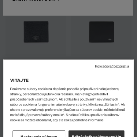
Stredná Kožená Peňaženka
Stredná Kožená Peňaženka
Pokračovať bez prijatia
Nomogramme
FG
115 EUR
95 EUR
VITAJTE
Používame súbory cookie na zlepšenie pohodlia pri používaní našej webovej
stránky, personalizáciu jej funkcií a realizáciu marketingových aktivít
prispôsobených vašim záujmom. Ak súhlasíte s používaním nevyhnutných
súborov cookie na fungovanie našej webovej stránky, kliknite na „Súhlasím“. Ak
chcete spravovať svoje preferencie týkajúce sa súborov cookie, môžete kliknúť
na tlačidlo „Spravovať súbory cookie“. S našou Politikou používania súborov
cookie sa môžete oboznámiť, aby ste získali podrobné informácie.
Nastavenia súborov
Prijať všetky súbory cookie