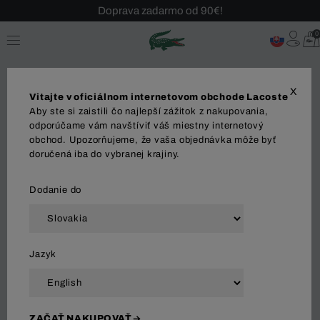
Sezónny výpredaj až -40 %!
Bezplatné vrátenie!
0
X
Vitajte v oficiálnom internetovom obchode Lacoste
Aby ste si zaistili čo najlepší zážitok z nakupovania,
Tašky
odporúčame vám navštíviť váš miestny internetový
obchod. Upozorňujeme, že vaša objednávka môže byť
doručená iba do vybranej krajiny.
DOPLNKY
Šperky
Tašky
Peňaženky
Pon
Dodanie do
Zoradiť a filtrovať
Jazyk
20 Výsledok
ZAČAŤ NAKUPOVAŤ