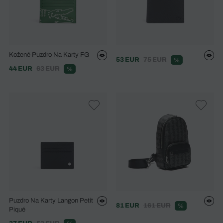
Kožené Puzdro Na Karty FG
53 EUR
75 EUR
%
44 EUR
63 EUR
%
Puzdro Na Karty Langon Petit
81 EUR
161 EUR
%
Piqué