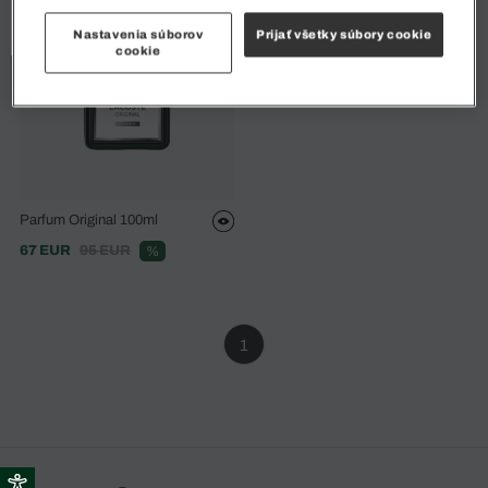
Nastavenia súborov
Prijať všetky súbory cookie
cookie
Parfum Original 100ml
67 EUR
95 EUR
%
1