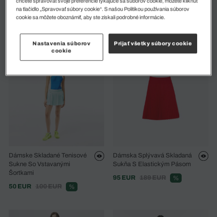
chcete spravovať svoje preferencie týkajúce sa súborov cookie, môžete kliknúť
na tlačidlo „Spravovať súbory cookie“. S našou Politikou používania súborov
Dámska Sukňa
Dámska Sukňa
cookie sa môžete oboznámiť, aby ste získali podrobné informácie.
68 EUR
135 EUR
68 EUR
135 EUR
%
%
Nastavenia súborov
Prijať všetky súbory cookie
cookie
Dámske Skladané Tenisové
Dámska Splývavá Skladaná
Sukne So Vstavanými
Sukňa S Elastickým Pásom
Šortkami
95 EUR
189 EUR
%
50 EUR
100 EUR
%