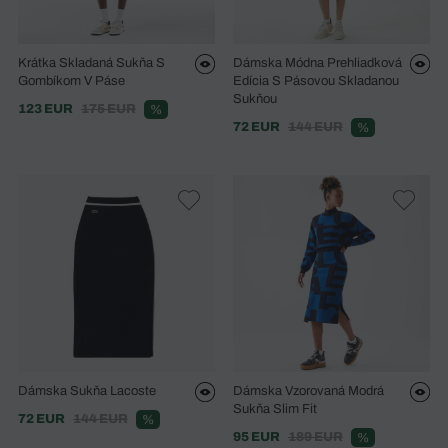
Krátka Skladaná Sukňa S
Dámska Módna Prehliadková
Gombíkom V Páse
Edícia S Pásovou Skladanou
Sukňou
123 EUR
175 EUR
%
72 EUR
144 EUR
%
Dámska Sukňa Lacoste
Dámska Vzorovaná Modrá
Sukňa Slim Fit
72 EUR
144 EUR
%
95 EUR
189 EUR
%