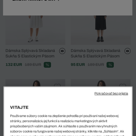
Dámska Splývavá Skladaná
Dámska Splývavá Skladaná
Sukňa S Elastickým Pásom
Sukňa S Elastickým Pásom
132 EUR
189 EUR
95 EUR
189 EUR
%
%
Pokračovať bez prijatia
VITAJTE
Používame súbory cookie na zlepšenie pohodlia pri používaní našej webovej
stránky, personalizáciu jej funkcií a realizáciu marketingových aktivít
prispôsobených vašim záujmom. Ak súhlasíte s používaním nevyhnutných
súborov cookie na fungovanie našej webovej stránky, kliknite na „Súhlasím“. Ak