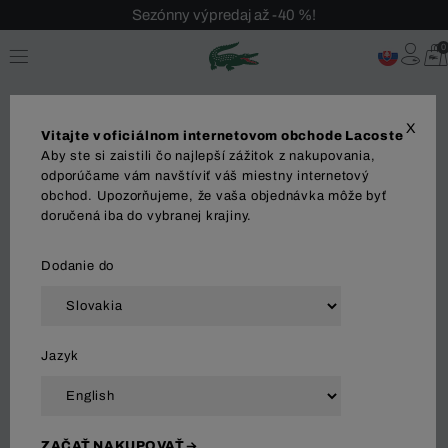
Sezónny výpredaj až -40 %!
Bezplatné vrátenie!
0
X
Vitajte v oficiálnom internetovom obchode Lacoste
Aby ste si zaistili čo najlepší zážitok z nakupovania,
odporúčame vám navštíviť váš miestny internetový
obchod. Upozorňujeme, že vaša objednávka môže byť
OBLEČENIE
Polo tričká
Košeľa
Svetre
Tr
doručená iba do vybranej krajiny.
Dodanie do
Zoradiť a filtrovať
Jazyk
80 Výsledok
ZAČAŤ NAKUPOVAŤ