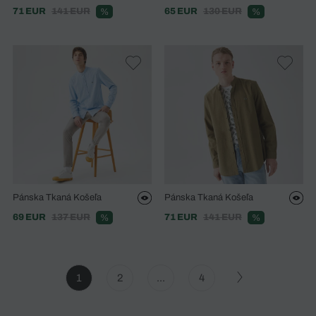
71 EUR
141 EUR
65 EUR
130 EUR
%
%
Pánska Tkaná Košeľa
Pánska Tkaná Košeľa
69 EUR
137 EUR
71 EUR
141 EUR
%
%
1
2
...
4