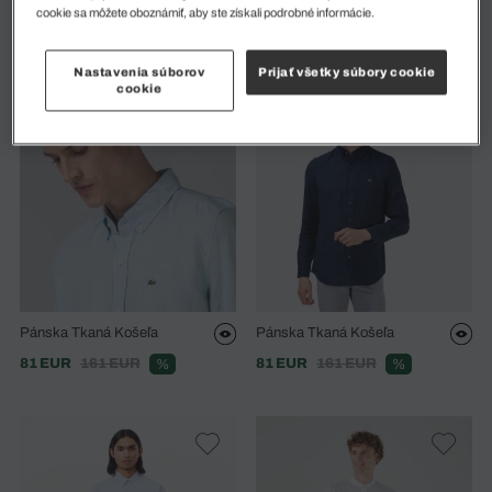
Pánska Tkaná Košeľa
Pánska Tkaná Košeľa
cookie sa môžete oboznámiť, aby ste získali podrobné informácie.
53 EUR
106 EUR
76 EUR
151 EUR
%
%
Nastavenia súborov
Prijať všetky súbory cookie
cookie
Pánska Tkaná Košeľa
Pánska Tkaná Košeľa
81 EUR
161 EUR
81 EUR
161 EUR
%
%