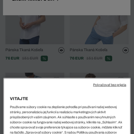
Pánska Tkaná Košeľa
Pánska Tkaná Košeľa
76 EUR
151 EUR
76 EUR
151 EUR
%
%
Pokračovať bez prijatia
VITAJTE
Používame súbory cookie na zlepšenie pohodlia pri používaní našej webovej
stránky, personalizáciu jej funkcií a realizáciu marketingových aktivít
prispôsobených vašim záujmom. Ak súhlasíte s používaním nevyhnutných
súborov cookie na fungovanie našej webovej stránky, kliknite na „Súhlasím“. Ak
chcete spravovať svoje preferencie týkajúce sa súborov cookie, môžete kliknúť
na tlačidlo „Spravovať súbory cookie“. S našou Politikou používania súborov