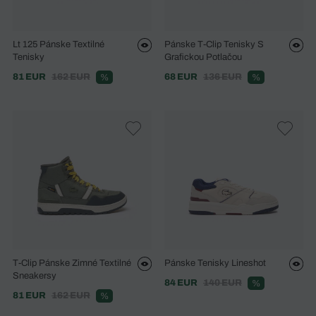
Lt 125 Pánske Textilné
Pánske T-Clip Tenisky S
Tenisky
Grafickou Potlačou
81 EUR
162 EUR
68 EUR
136 EUR
%
%
T-Clip Pánske Zimné Textilné
Pánske Tenisky Lineshot
Sneakersy
84 EUR
140 EUR
%
81 EUR
162 EUR
%