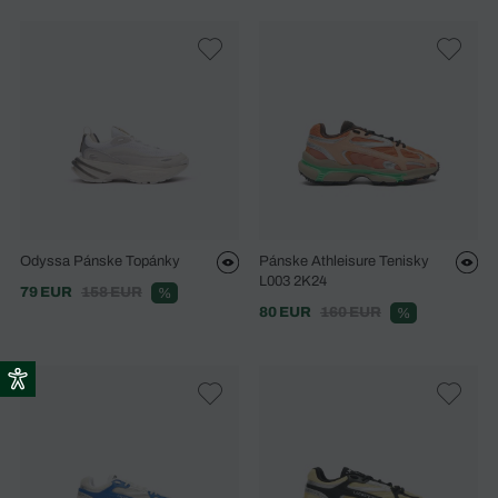
Odyssa Pánske Topánky
Pánske Athleisure Tenisky
L003 2K24
79 EUR
158 EUR
%
80 EUR
160 EUR
%