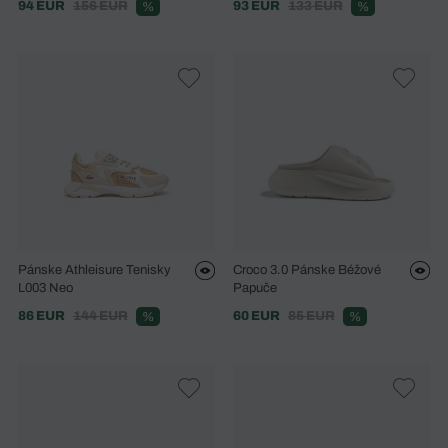
94 EUR
156 EUR
93 EUR
133 EUR
%
%
Pánske Athleisure Tenisky
Croco 3.0 Pánske Béžové
L003 Neo
Papuče
86 EUR
144 EUR
60 EUR
85 EUR
%
%