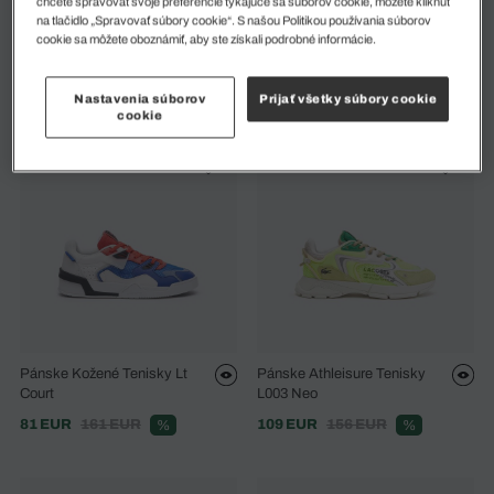
chcete spravovať svoje preferencie týkajúce sa súborov cookie, môžete kliknúť
na tlačidlo „Spravovať súbory cookie“. S našou Politikou používania súborov
Pánske Outdoorové Topánky
Pánske Tenisky Odyssa
cookie sa môžete oboznámiť, aby ste získali podrobné informácie.
Urban Breaker
102 EUR
146 EUR
%
123 EUR
245 EUR
%
Nastavenia súborov
Prijať všetky súbory cookie
cookie
Pánske Kožené Tenisky Lt
Pánske Athleisure Tenisky
Court
L003 Neo
81 EUR
161 EUR
109 EUR
156 EUR
%
%