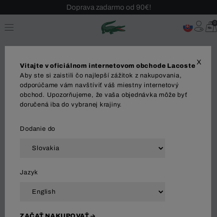
Sezónny výpredaj až -40 %!
Bezplatné vrátenie!
0
X
Vitajte v oficiálnom internetovom obchode Lacoste
Aby ste si zaistili čo najlepší zážitok z nakupovania,
odporúčame vám navštíviť váš miestny internetový
obchod. Upozorňujeme, že vaša objednávka môže byť
OBLEČENIE
OBUV
Tenisky
Tenisky nízke
doručená iba do vybranej krajiny.
Dodanie do
Zoradiť a filtrovať
Jazyk
44 Výsledok
ZAČAŤ NAKUPOVAŤ