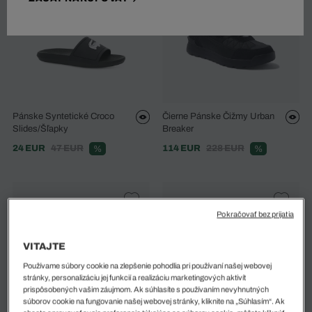
Pánske Syntetické Croco
Čierne Pánske Čižmy Urban
Slides/Šľapky
Breaker
24 EUR
47 EUR
114 EUR
228 EUR
%
%
Pokračovať bez prijatia
VITAJTE
Používame súbory cookie na zlepšenie pohodlia pri používaní našej webovej
stránky, personalizáciu jej funkcií a realizáciu marketingových aktivít
prispôsobených vašim záujmom. Ak súhlasíte s používaním nevyhnutných
súborov cookie na fungovanie našej webovej stránky, kliknite na „Súhlasím“. Ak