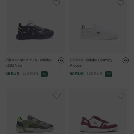
Pánske Athleisure Tenisky
Pánske Tenisky Carnaby
L003 Neo
Piquee
98 EUR
140 EUR
90 EUR
129 EUR
%
%