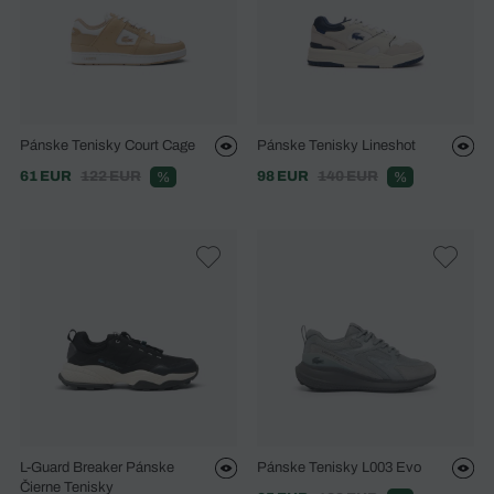
Pánske Tenisky Court Cage
Pánske Tenisky Lineshot
61 EUR
122 EUR
98 EUR
140 EUR
%
%
L-Guard Breaker Pánske
Pánske Tenisky L003 Evo
Čierne Tenisky