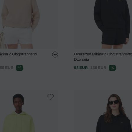
ikina Z Obojstranného
Oversized Mikina Z Obojstranného
Džerseja
55 EUR
93 EUR
155 EUR
%
%