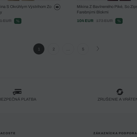
na S Okrúhlym Výstrihom Zo
Mikina Z Bavlneného Piké, So Zi
ny
Farebnými Blokmi
1 EUR
104 EUR
173 EUR
%
%
1
2
...
5
BEZPEČNÁ PLATBA
ZRUŠENIE A VRÁTE
LACOSTE
ZÁKAZNÍCKA PODPORA