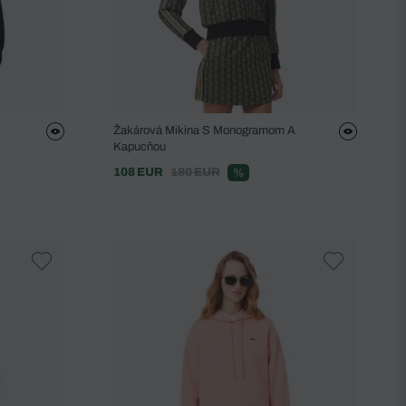
Žakárová Mikina S Monogramom A
Kapucňou
108 EUR
180 EUR
%