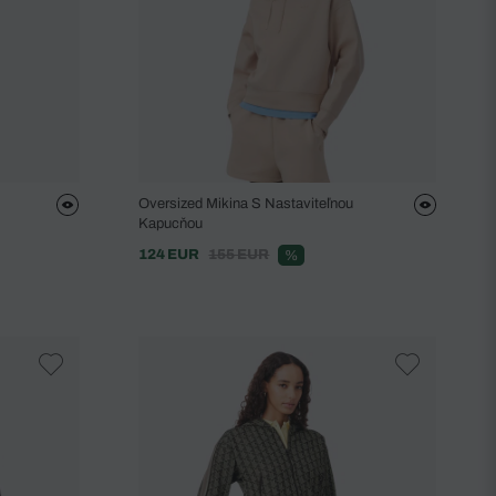
Oversized Mikina S Nastaviteľnou
Kapucňou
124 EUR
155 EUR
%