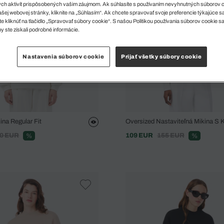
ch aktivít prispôsobených vašim záujmom. Ak súhlasíte s používaním nevyhnutných súborov 
šej webovej stránky, kliknite na „Súhlasím“. Ak chcete spravovať svoje preferencie týkajúce 
e kliknúť na tlačidlo „Spravovať súbory cookie“. S našou Politikou používania súborov cookie s
y ste získali podrobné informácie.
Nastavenia súborov cookie
Prijať všetky súbory cookie
na Regular Fit
Oversized Nastaviteľná Mikina S
0 EUR
109 EUR
155 EUR
%
%