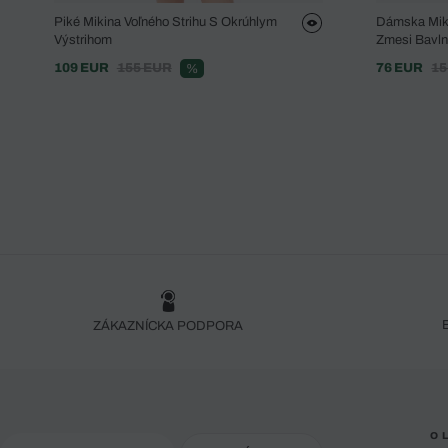
Piké Mikina Voľného Strihu S Okrúhlym
Dámska Miki
Výstrihom
Zmesi Bavl
109 EUR
155 EUR
76 EUR
15
%
ZÁKAZNÍCKA PODPORA
O 