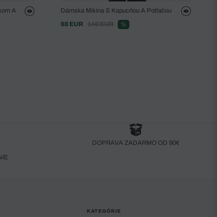
psom A
Dámska Mikina S Kapucňou A Potlačou
98 EUR
140 EUR
%
DOPRAVA ZADARMO OD 90€
NIE
KATEGÓRIE