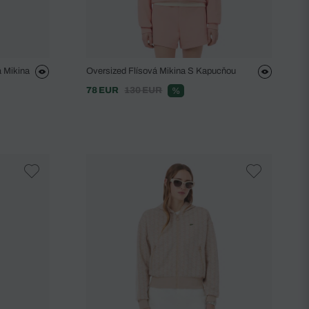
 Mikina
Oversized Flísová Mikina S Kapucňou
78 EUR
130 EUR
%