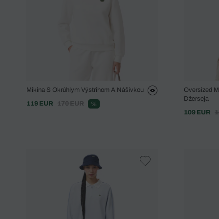
Mikina S Okrúhlym Výstrihom A Nášivkou
Oversized M
Džerseja
119 EUR
170 EUR
%
109 EUR
1