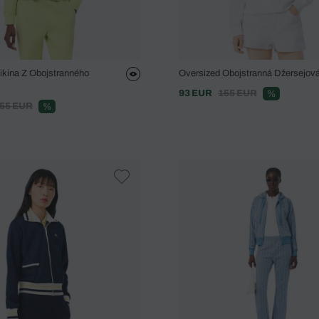
ikina Z Obojstranného
Oversized Obojstranná Džersejová
93 EUR
155 EUR
%
55 EUR
%