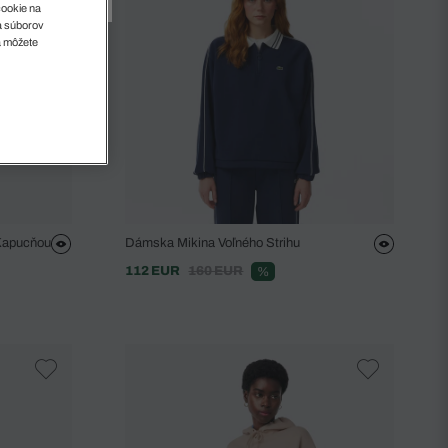
cookie na
sa súborov
a môžete
 Kapucňou
Dámska Mikina Voľného Strihu
112 EUR
160 EUR
%