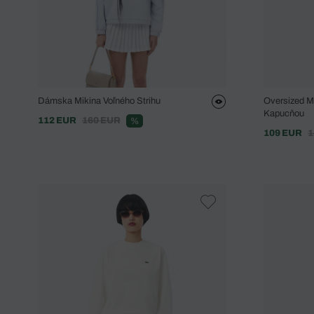
Dámska Mikina Voľného Strihu
Oversized M
Kapucňou
112 EUR
160 EUR
%
109 EUR
1