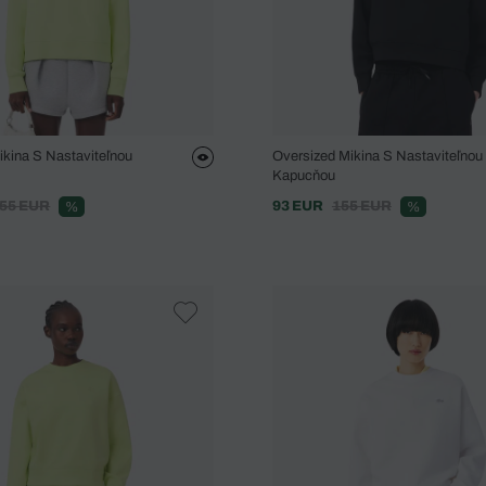
ikina S Nastaviteľnou
Oversized Mikina S Nastaviteľnou
Kapucňou
55 EUR
93 EUR
155 EUR
%
%