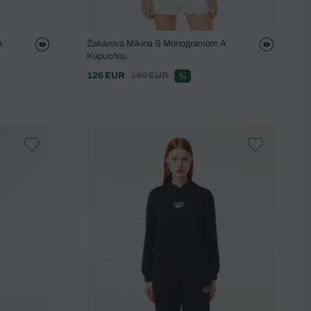
A
Žakárová Mikina S Monogramom A
Kapucňou
126 EUR
180 EUR
%