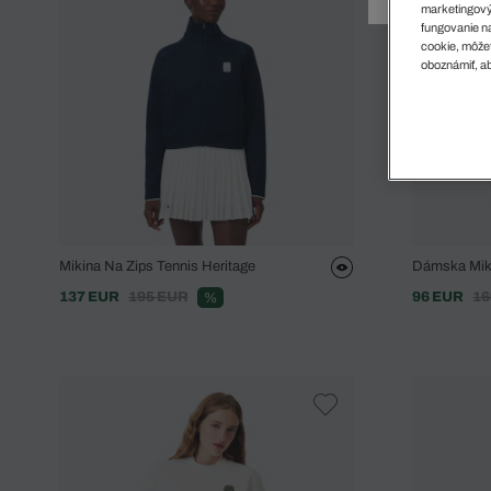
Doplnky
Spodná bielizeň
Plavky
Sukne
marketingový
fungovanie na
Plavky
Special Offer
Spodná Bielizeň
Šortky
cookie, môžet
Special Offer
Športové oblečenie
Nohavice
oboznámiť, ab
Special Offer
Plavky
Special Offer
Mikina Na Zips Tennis Heritage
Dámska Miki
137 EUR
195 EUR
96 EUR
16
%