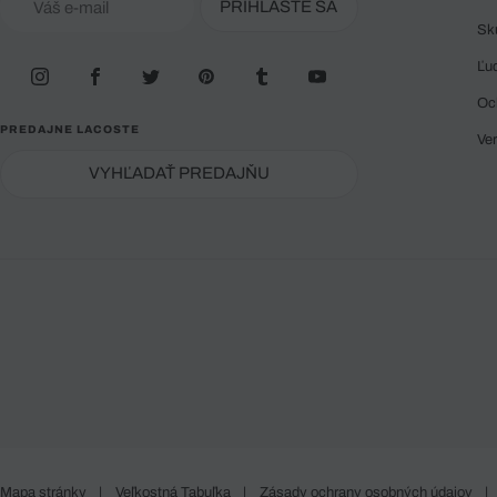
PRIHLÁSTE SA
Sk
Ľu
Oc
PREDAJNE LACOSTE
Ve
VYHĽADAŤ PREDAJŇU
Mapa stránky
|
Veľkostná Tabuľka
|
Zásady ochrany osobných údajov
|