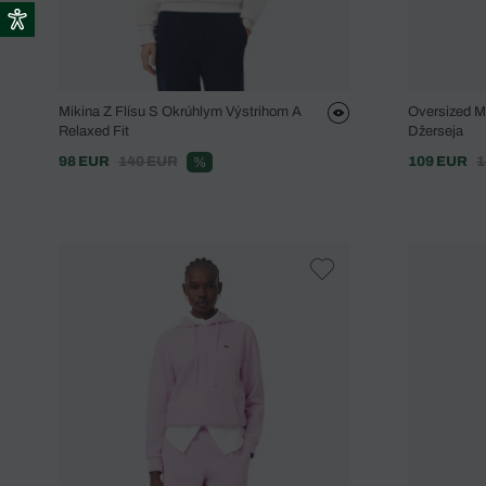
Mikina Z Flísu S Okrúhlym Výstrihom A
Oversized M
Relaxed Fit
Džerseja
98 EUR
140 EUR
109 EUR
1
%