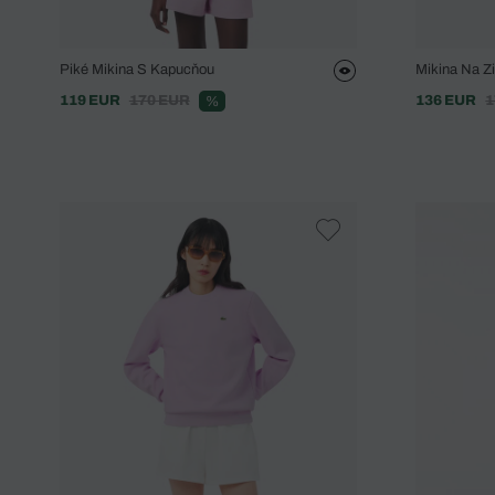
Piké Mikina S Kapucňou
Mikina Na 
119 EUR
170 EUR
136 EUR
1
%