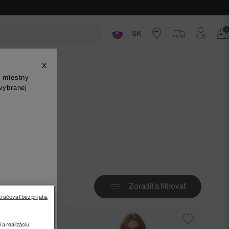
0
SK
ste
X
š miestny
vybranej
v
Zoradiť a filtrovať
račovať bez prijatia
 a realizáciu