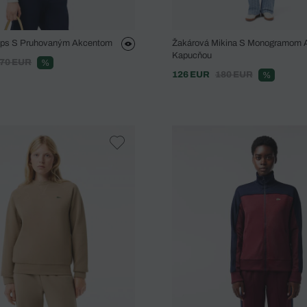
Zips S Pruhovaným Akcentom
Žakárová Mikina S Monogramom 
Kapucňou
70 EUR
%
126 EUR
180 EUR
%