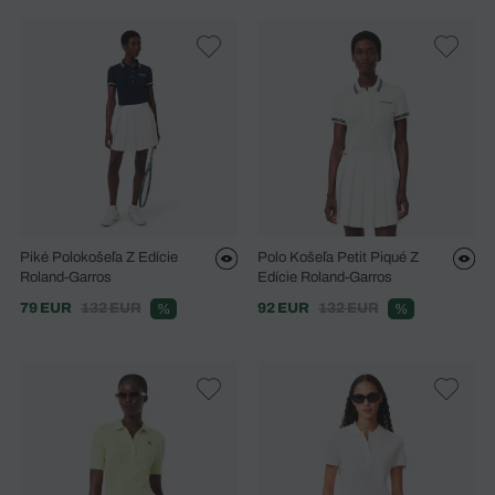
Piké Polokošeľa Z Edície
Polo Košeľa Petit Piqué Z
Roland-Garros
Edície Roland-Garros
79 EUR
132 EUR
92 EUR
132 EUR
%
%