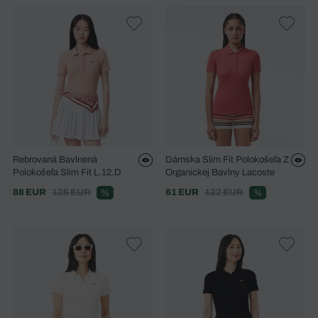
Rebrovaná Bavlnená
Dámska Slim Fit Polokošeľa Z
Polokošeľa Slim Fit L.12.D
Organickej Bavlny Lacoste
88 EUR
125 EUR
61 EUR
122 EUR
%
%