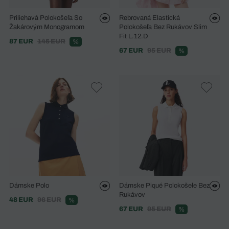
Priliehavá Polokošeľa So
Rebrovaná Elastická
Žakárovým Monogramom
Polokošeľa Bez Rukávov Slim
Fit L.12.D
87 EUR
145 EUR
%
67 EUR
95 EUR
%
Dámske Polo
Dámske Piqué Polokošele Bez
Rukávov
48 EUR
96 EUR
%
67 EUR
95 EUR
%