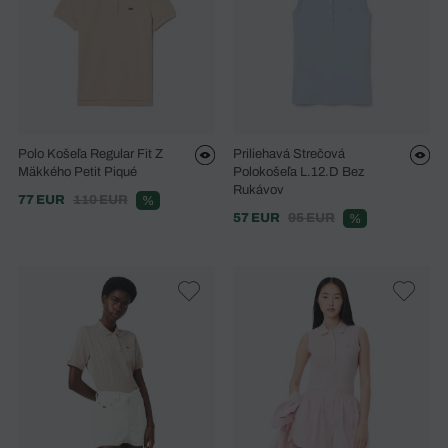
Polo Košeľa Regular Fit Z
Priliehavá Strečová
Mäkkého Petit Piqué
Polokošeľa L.12.D Bez
Rukávov
77 EUR
110 EUR
%
57 EUR
95 EUR
%