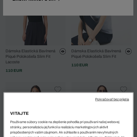
Dámska Elastická Bavlnená
Dámska Elastická Bavlnená
Piqué Polokošeľa Slim Fit
Piqué Polokošeľa Slim Fit
Lacoste
110 EUR
110 EUR
Pokračovať bez prijatia
VITAJTE
Používame súbory cookie na zlepšenie pohodlia pri používaní našej webovej
stránky, personalizáciu jej funkcií a realizáciu marketingových aktivít
prispôsobených vašim záujmom. Ak súhlasíte s používaním nevyhnutných