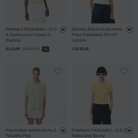
Priliehavá Polokošeľa L.12.D
Dámska Elastická Bavlnená
S Dierkovaným Vzorom A
Piqué Polokošeľa Slim Fit
Značkou
Lacoste
91 EUR
130 EUR
110 EUR
%
Polo Košeľa Voľného Strihu Z
Priliehavá Polokošeľa L.12.D Z
Tekutého Piké
Rebrovanej Bavlny