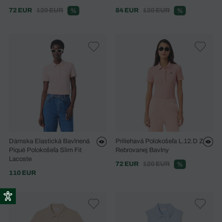
72 EUR
120 EUR
84 EUR
120 EUR
%
%
Dámska Elastická Bavlnená
Priliehavá Polokošeľa L.12.D Z
Piqué Polokošeľa Slim Fit
Rebrovanej Bavlny
Lacoste
72 EUR
120 EUR
%
110 EUR