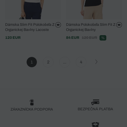
Dámska Slim Fit Polokošeľa Z
Dámska Polokošeľa Slim Fit Z
Organickej Bavlny Lacoste
Organickej Bavlny
120 EUR
84 EUR
120 EUR
%
1
2
...
4
BEZPEČNÁ PLATBA
ZÁKAZNÍCKA PODPORA