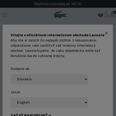
Sezónny výpredaj až -40 %!
Bezplatné vrátenie!
0
X
Vitajte v oficiálnom internetovom obchode Lacoste
Aby ste si zaistili čo najlepší zážitok z nakupovania,
odporúčame vám navštíviť váš miestny internetový
obchod. Upozorňujeme, že vaša objednávka môže byť
MUŽI
ŽENY
OBLEČENIE
doručená iba do vybranej krajiny.
Dodanie do
Zoradiť a filtrovať
Jazyk
75 Výsledok
ZAČAŤ NAKUPOVAŤ