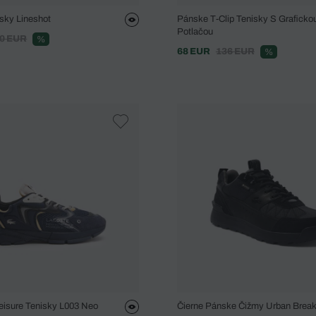
sky Lineshot
Pánske T-Clip Tenisky S Graficko
Potlačou
0 EUR
%
68 EUR
136 EUR
%
eisure Tenisky L003 Neo
Čierne Pánske Čižmy Urban Break