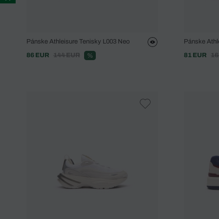
Pánske Athleisure Tenisky L003 Neo
Pánske Athl
86 EUR
144 EUR
81 EUR
16
%