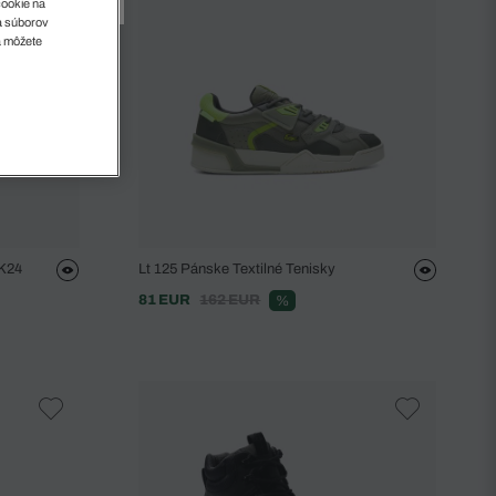
cookie na
sa súborov
a môžete
2K24
Lt 125 Pánske Textilné Tenisky
81 EUR
162 EUR
%