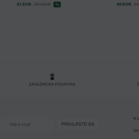
81 EUR
161 EUR
98 EUR
14
%
ZÁKAZNÍCKA PODPORA
O 
PRIHLÁSTE SA
Sk