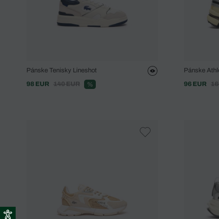
Pánske Tenisky Lineshot
Pánske Athl
98 EUR
140 EUR
96 EUR
16
%