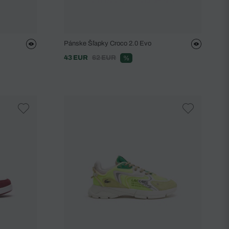
Pánske Šľapky Croco 2.0 Evo
43 EUR
62 EUR
%