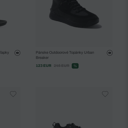
Šľapky
Pánske Outdoorové Topánky Urban
Breaker
123 EUR
245 EUR
%