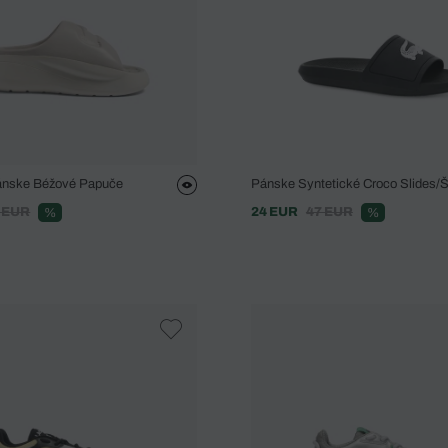
ánske Béžové Papuče
Pánske Syntetické Croco Slides/
 EUR
24 EUR
47 EUR
%
%