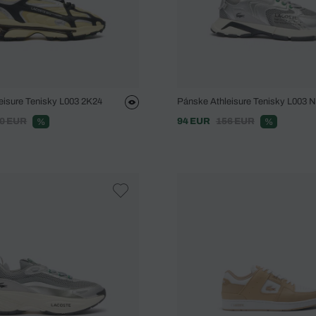
eisure Tenisky L003 2K24
Pánske Athleisure Tenisky L003 
0 EUR
94 EUR
156 EUR
%
%