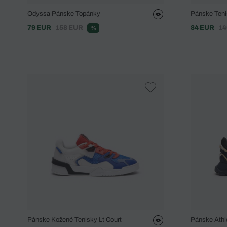
Odyssa Pánske Topánky
Pánske Teni
79 EUR
158 EUR
84 EUR
14
%
Pánske Kožené Tenisky Lt Court
Pánske Athl