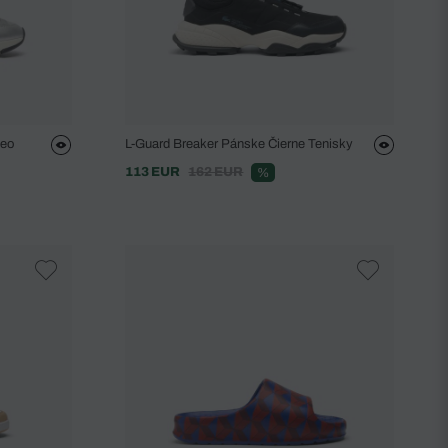
Neo
L-Guard Breaker Pánske Čierne Tenisky
113 EUR
162 EUR
%