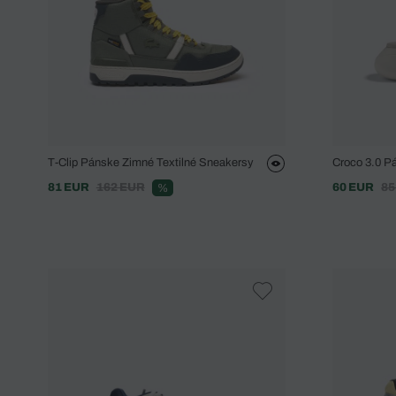
T-Clip Pánske Zimné Textilné Sneakersy
Croco 3.0 P
81 EUR
162 EUR
60 EUR
85
%