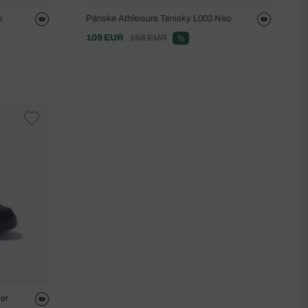
u
Pánske Athleisure Tenisky L003 Neo
109 EUR
156 EUR
%
er