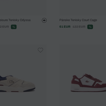
eisure Tenisky Odyssa
Pánske Tenisky Court Cage
2 EUR
61 EUR
122 EUR
%
%