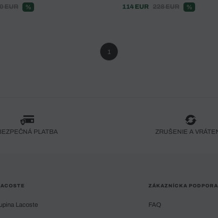
0 EUR
114 EUR
228 EUR
%
%
1
BEZPEČNÁ PLATBA
ZRUŠENIE A VRÁTE
LACOSTE
ZÁKAZNÍCKA PODPORA
upina Lacoste
FAQ