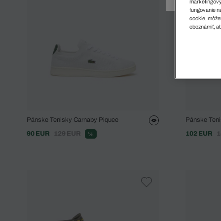
Doplnky
Spodná bielizeň
Plavky
Sukne
marketingový
fungovanie na
Plavky
Special Offer
Spodná Bielizeň
Šortky
cookie, môžet
oboznámiť, ab
Special Offer
Športové oblečenie
Nohavice
Special Offer
Plavky
Special Offer
Pánske Tenisky Carnaby Piquee
Pánske Ten
90 EUR
129 EUR
102 EUR
1
%