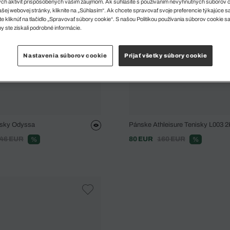
ch aktivít prispôsobených vašim záujmom. Ak súhlasíte s používaním nevyhnutných súborov 
šej webovej stránky, kliknite na „Súhlasím“. Ak chcete spravovať svoje preferencie týkajúce 
e kliknúť na tlačidlo „Spravovať súbory cookie“. S našou Politikou používania súborov cookie s
y ste získali podrobné informácie.
Nastavenia súborov cookie
Prijať všetky súbory cookie
isky Odyssa
Pánske Athleisure Tenisky L003 
46 EUR
80 EUR
160 EUR
%
%