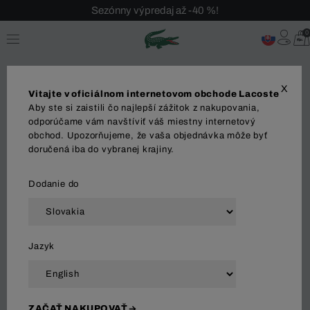
Sezónny výpredaj až -40 %!
Bezplatné vrátenie!
0
X
Vitajte v oficiálnom internetovom obchode Lacoste
Aby ste si zaistili čo najlepší zážitok z nakupovania,
odporúčame vám navštíviť váš miestny internetový
obchod. Upozorňujeme, že vaša objednávka môže byť
MUŽI
ŽENY
OBLEČENIE
OBUV
DOPLNK
doručená iba do vybranej krajiny.
Dodanie do
Zoradiť a filtrovať
Jazyk
200 Výsledok
ZAČAŤ NAKUPOVAŤ