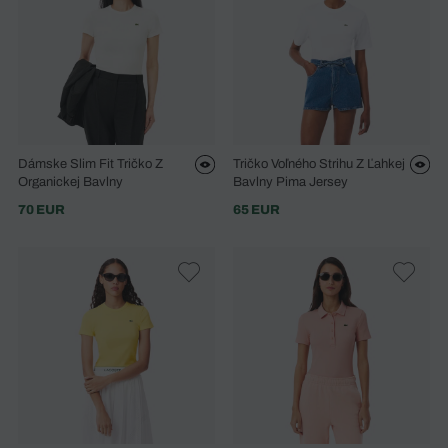
Dámske Slim Fit Tričko Z
Tričko Voľného Strihu Z Ľahkej
Organickej Bavlny
Bavlny Pima Jersey
70 EUR
65 EUR