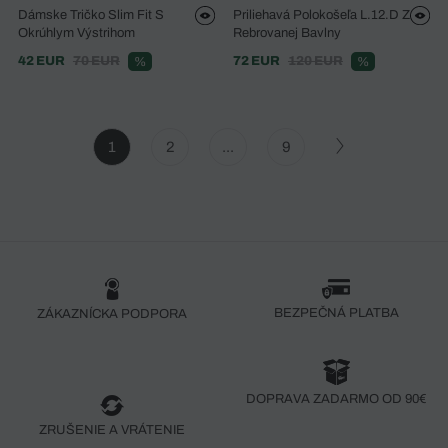
Dámske Tričko Slim Fit S
Priliehavá Polokošeľa L.12.D Z
Okrúhlym Výstrihom
Rebrovanej Bavlny
42 EUR
70 EUR
72 EUR
120 EUR
%
%
1
2
...
9
BEZPEČNÁ PLATBA
ZÁKAZNÍCKA PODPORA
DOPRAVA ZADARMO OD 90€
ZRUŠENIE A VRÁTENIE