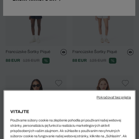
Francúzske Šortky Piqué
Francúzske Šortky Piqué
88 EUR
125 EUR
88 EUR
125 EUR
%
%
Pokračovať bez prijatia
VITAJTE
Používame súbory cookie na zlepšenie pohodlia pri používaní našej webovej
stránky, personalizáciu jej funkcií a realizáciu marketingových aktivít
prispôsobených vašim záujmom. Ak súhlasíte s používaním nevyhnutných
súborov cookie na fungovanie našej webovej stránky, kliknite na „Súhlasím“. Ak