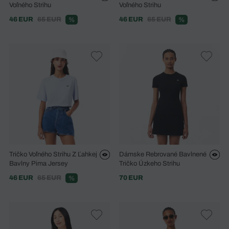
Voľného Strihu
Voľného Strihu
46 EUR
65 EUR
46 EUR
65 EUR
%
%
Tričko Voľného Strihu Z Ľahkej
Dámske Rebrované Bavlnené
Bavlny Pima Jersey
Tričko Úzkeho Strihu
46 EUR
65 EUR
70 EUR
%