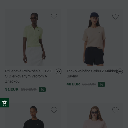
Priliehavá Polokošeľa L.12.D
Tričko Voľného Strihu Z Mäkkej
S Dierkovaným Vzorom A
Bavlny
Značkou
46 EUR
65 EUR
%
91 EUR
130 EUR
%