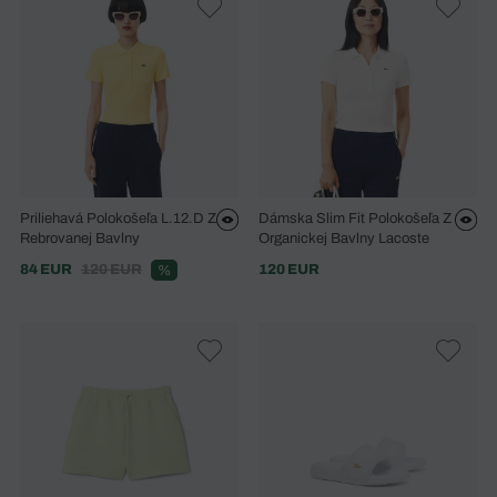
Priliehavá Polokošeľa L.12.D Z
Dámska Slim Fit Polokošeľa Z
Rebrovanej Bavlny
Organickej Bavlny Lacoste
84 EUR
120 EUR
120 EUR
%