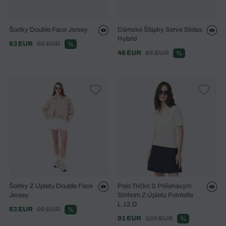
Šortky Double Face Jersey
Dámske Šľapky Serve Slides
Hybrid
63 EUR
90 EUR
%
46 EUR
65 EUR
%
Šortky Z Úpletu Double Face
Polo Tričko S Priliehavým
Jersey
Strihom Z Úpletu Pointelle
L.12.D.
63 EUR
90 EUR
%
91 EUR
130 EUR
%