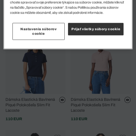
chcete spravovať svoje preferencie týkajúce sa súborov cookie, môžete kliknúť
Dámska Elastická Bavlnená
Dámska Elastická Bavlnená
na tlačidlo „Spravovať súbory cookie“. S našou Politikou používania súborov
Piqué Polokošeľa Slim Fit
Piqué Polokošeľa Slim Fit
cookie sa môžete oboznámiť, aby ste získali podrobné informácie.
Lacoste
Lacoste
110 EUR
110 EUR
Nastavenia súborov
Prijať všetky súbory cookie
cookie
Dámska Elastická Bavlnená
Dámska Elastická Bavlnená
Piqué Polokošeľa Slim Fit
Piqué Polokošeľa Slim Fit
Lacoste
Lacoste
110 EUR
110 EUR