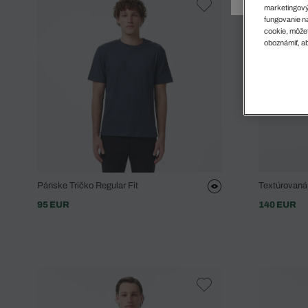
Doplnky
Spodná bielizeň
Plavky
Sukne
marketingový
Plavky
Special Offer
Spodná Bielizeň
Šortky
fungovanie na
cookie, môžet
Special Offer
Športové oblečenie
Nohavice
oboznámiť, ab
Special Offer
Plavky
Special Offer
Pánske Tričko Regular Fit
Textúrovaná
95 EUR
140 EUR