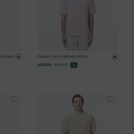
 Golieri
Pánske Tričko Voľného Strihu
48 EUR
80 EUR
%