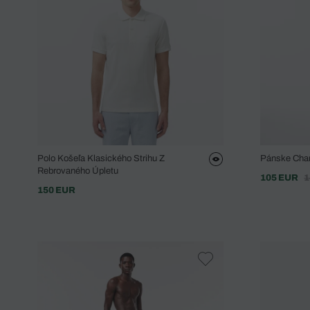
Polo Košeľa Klasického Strihu Z
Pánske Cham
Rebrovaného Úpletu
105 EUR
1
150 EUR