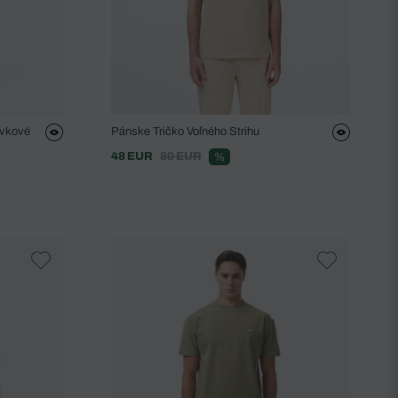
avkové
Pánske Tričko Voľného Strihu
48 EUR
80 EUR
%