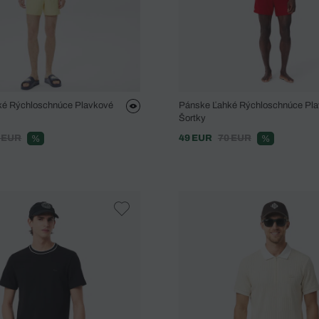
ké Rýchloschnúce Plavkové
Pánske Ľahké Rýchloschnúce Pl
Šortky
 EUR
49 EUR
70 EUR
%
%