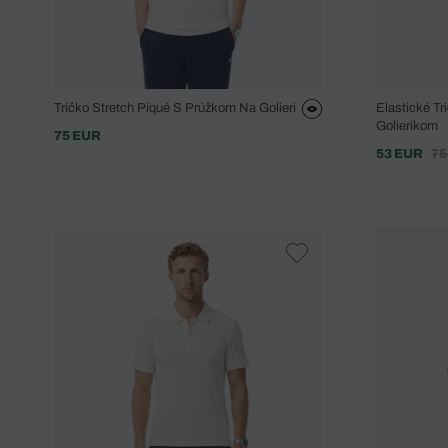
Tričko Stretch Piqué S Prúžkom Na Golieri
Elastické T
Golierikom
75 EUR
53 EUR
75