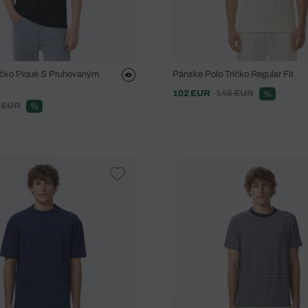
ričko Piqué S Pruhovaným
Pánske Polo Tričko Regular Fit
102 EUR
145 EUR
%
 EUR
%