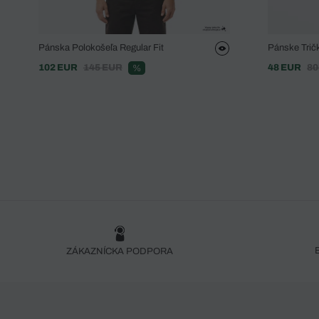
Pánska Polokošeľa Regular Fit
Pánske Tričk
102 EUR
145 EUR
48 EUR
80
%
ZÁKAZNÍCKA PODPORA