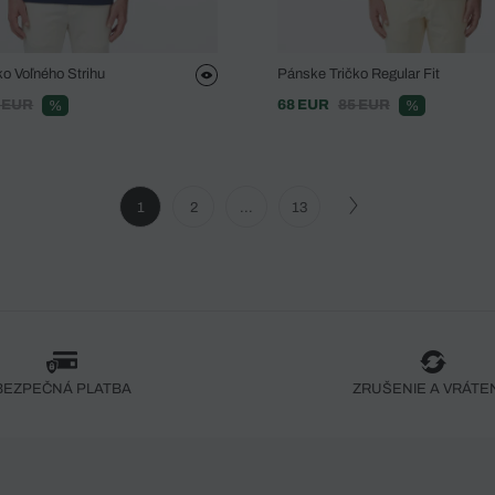
o Voľného Strihu
Pánske Tričko Regular Fit
 EUR
68 EUR
85 EUR
%
%
1
2
...
13
BEZPEČNÁ PLATBA
ZRUŠENIE A VRÁTE