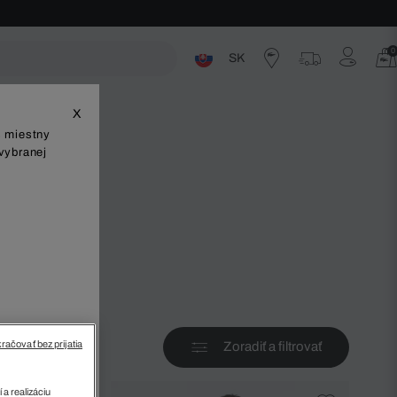
0
SK
ste
X
š miestny
vybranej
v
račovať bez prijatia
Zoradiť a filtrovať
 a realizáciu