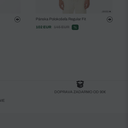
Pánska Polokošeľa Regular Fit
102 EUR
145 EUR
%
DOPRAVA ZADARMO OD 90€
NIE