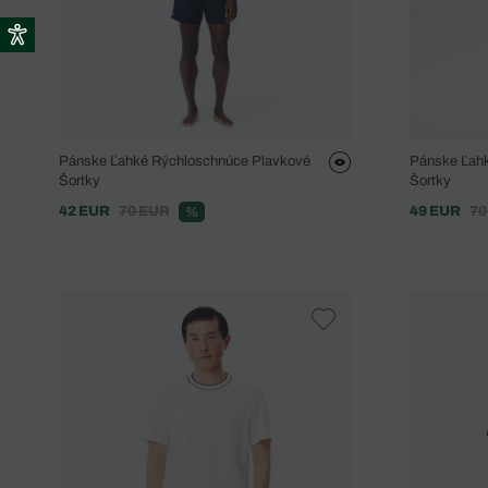
Pánske Ľahké Rýchloschnúce Plavkové
Pánske Ľah
Šortky
Šortky
42 EUR
70 EUR
49 EUR
70
%