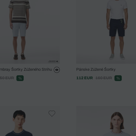
bray Šortky Zúženého Strihu
Pánske Zúžené Šortky
50 EUR
112 EUR
160 EUR
%
%