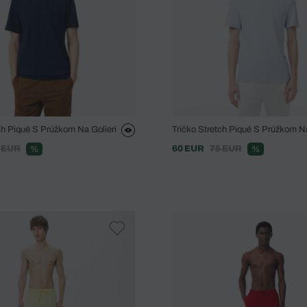
ch Piqué S Prúžkom Na Golieri
Tričko Stretch Piqué S Prúžkom Na
 EUR
60 EUR
75 EUR
%
%