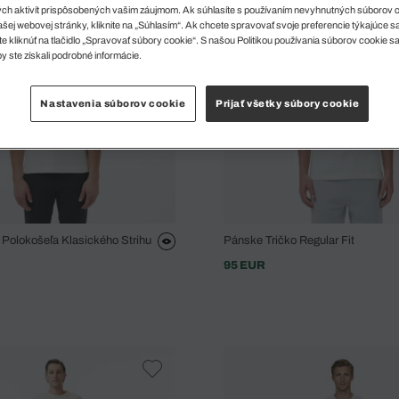
ch aktivít prispôsobených vašim záujmom. Ak súhlasíte s používaním nevyhnutných súborov 
šej webovej stránky, kliknite na „Súhlasím“. Ak chcete spravovať svoje preferencie týkajúce 
e kliknúť na tlačidlo „Spravovať súbory cookie“. S našou Politikou používania súborov cookie s
y ste získali podrobné informácie.
Nastavenia súborov cookie
Prijať všetky súbory cookie
 Polokošeľa Klasického Strihu
Pánske Tričko Regular Fit
95 EUR