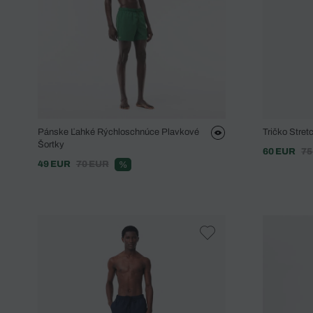
Pánske Ľahké Rýchloschnúce Plavkové
Tričko Stret
Šortky
60 EUR
75
49 EUR
70 EUR
%