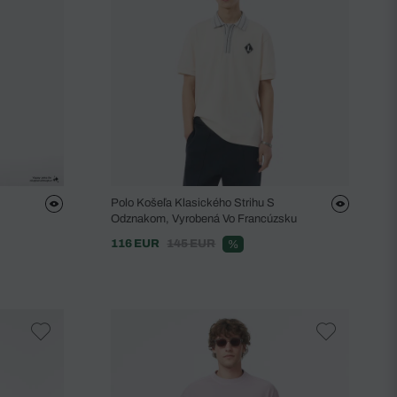
Polo Košeľa Klasického Strihu S
Odznakom, Vyrobená Vo Francúzsku
116 EUR
145 EUR
%