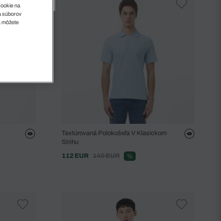
cookie na
sa súborov
a môžete
Textúrovaná Polokošeľa V Klasickom
Strihu
112 EUR
140 EUR
%