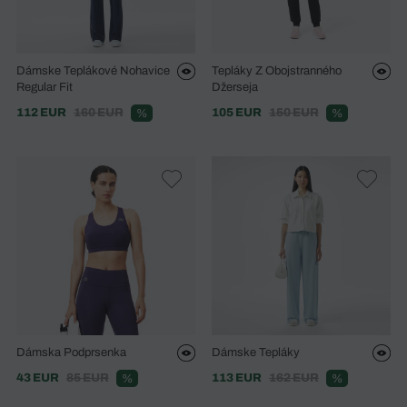
Dámske Teplákové Nohavice
Tepláky Z Obojstranného
Regular Fit
Džerseja
112 EUR
160 EUR
105 EUR
150 EUR
%
%
Dámska Podprsenka
Dámske Tepláky
43 EUR
85 EUR
113 EUR
162 EUR
%
%