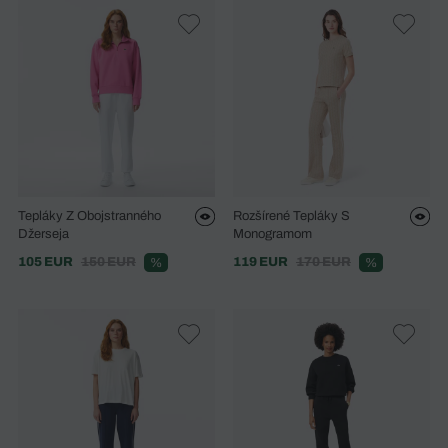
Tepláky Z Obojstranného
Rozšírené Tepláky S
Džerseja
Monogramom
105 EUR
150 EUR
119 EUR
170 EUR
%
%