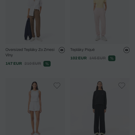
Oversized Tepláky Zo Zmesi
Tepláky Piqué
Vlny
102 EUR
145 EUR
%
147 EUR
210 EUR
%