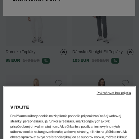
Dámske Tepláky
Dámske Straight Fit Tepláky
98 EUR
140 EUR
105 EUR
150 EUR
%
%
Pokračovať bez prijatia
VITAJTE
Používame súbory cookie na zlepšenie pohodlia pri používaní našej webovej
stránky, personalizáciu jej funkcií a realizáciu marketingových aktivít
prispôsobených vašim záujmom. Ak súhlasíte s používaním nevyhnutných
súborov cookie na fungovanie našej webovej stránky, kliknite na „Súhlasím“. Ak
chcete spravovať svoje preferencie týkajúce sa súborov cookie, môžete kliknúť