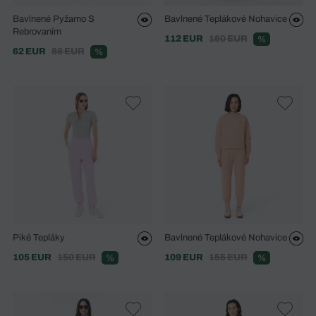
Bavlnené Pyžamo S
Bavlnené Teplákové Nohavice
Rebrovaním
112 EUR
160 EUR
%
62 EUR
88 EUR
%
Piké Tepláky
Bavlnené Teplákové Nohavice
105 EUR
150 EUR
109 EUR
155 EUR
%
%