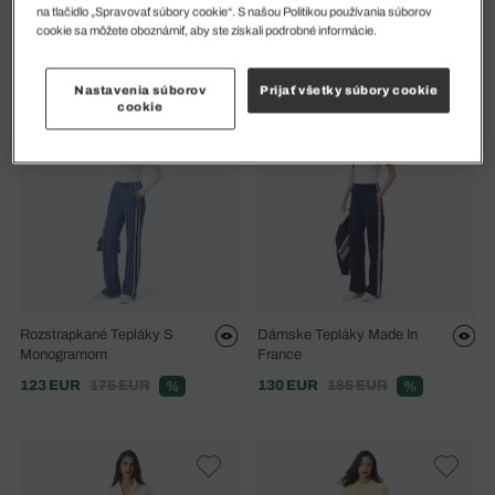
Dámske Tepláky
Rozšírené Skladané Tepláky
na tlačidlo „Spravovať súbory cookie“. S našou Politikou používania súborov
cookie sa môžete oboznámiť, aby ste získali podrobné informácie.
123 EUR
175 EUR
112 EUR
160 EUR
%
%
Nastavenia súborov
Prijať všetky súbory cookie
cookie
Rozstrapkané Tepláky S
Dámske Tepláky Made In
Monogramom
France
123 EUR
175 EUR
130 EUR
185 EUR
%
%