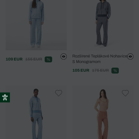
Rozšírené Teplákové Nohavice
109 EUR
155 EUR
%
S Monogramom
105 EUR
175 EUR
%