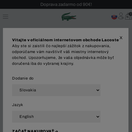
Sezónny výpredaj až -40 %!
Bezplatné vrátenie!
0
X
Vitajte v oficiálnom internetovom obchode Lacoste
Aby ste si zaistili čo najlepší zážitok z nakupovania,
odporúčame vám navštíviť váš miestny internetový
obchod. Upozorňujeme, že vaša objednávka môže byť
MUŽI
ŽENY
OBLEČENIE
doručená iba do vybranej krajiny.
Dodanie do
Zoradiť a filtrovať
Jazyk
83 Výsledok
ZAČAŤ NAKUPOVAŤ